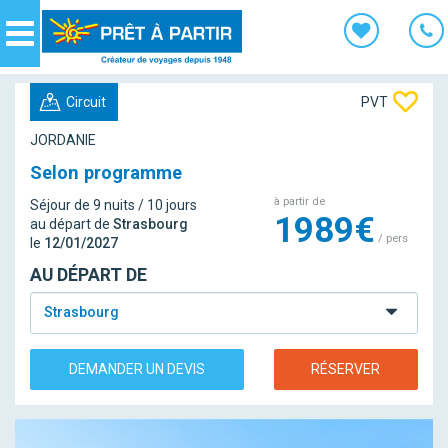
Panneau de gestion des cookies
Navigation
Circuit
PVT
JORDANIE
Selon programme
à partir de
Séjour de 9 nuits / 10 jours
1989€
au départ de
Strasbourg
/ pers
le
12/01/2027
AU DÉPART DE
Strasbourg
DEMANDER UN DEVIS
RÉSERVER