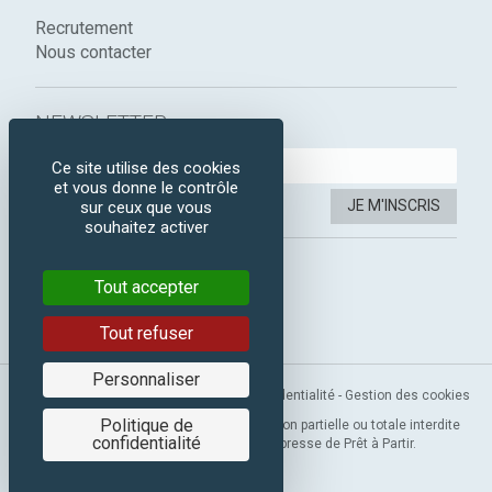
Recrutement
Nous contacter
NEWSLETTER :
Ce site utilise des cookies
et vous donne le contrôle
JE M'INSCRIS
sur ceux que vous
souhaitez activer
SUIVEZ-NOUS :
Tout accepter
Instagram
Facebook
Tout refuser
Personnaliser
Mentions légales
-
CGV
-
Politique de confidentialité
-
Gestion des cookies
Politique de
Copyright 2019 © Prêt à Partir. Reproduction partielle ou totale interdite
confidentialité
sans l’autorisation préalable et expresse de Prêt à Partir.