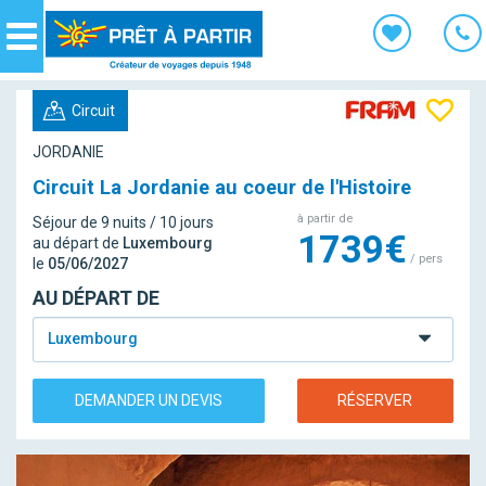
Panneau de gestion des cookies
Navigation
Circuit
JORDANIE
Circuit La Jordanie au coeur de l'Histoire
à partir de
Séjour de 9 nuits / 10 jours
1739€
au départ de
Luxembourg
/ pers
le
05/06/2027
AU DÉPART DE
Luxembourg
DEMANDER UN DEVIS
RÉSERVER