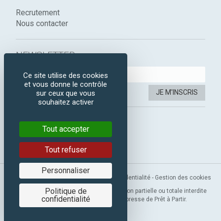
Recrutement
Nous contacter
NEWSLETTER :
Ce site utilise des cookies
et vous donne le contrôle
JE M'INSCRIS
sur ceux que vous
souhaitez activer
SUIVEZ-NOUS :
Tout accepter
Instagram
Facebook
Tout refuser
Personnaliser
Mentions légales
-
CGV
-
Politique de confidentialité
-
Gestion des cookies
Politique de
Copyright 2019 © Prêt à Partir. Reproduction partielle ou totale interdite
confidentialité
sans l’autorisation préalable et expresse de Prêt à Partir.