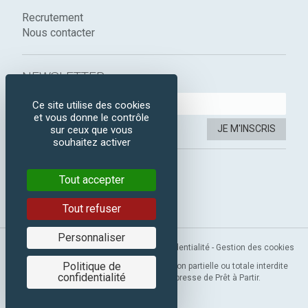
Recrutement
Nous contacter
NEWSLETTER :
Ce site utilise des cookies
et vous donne le contrôle
JE M'INSCRIS
sur ceux que vous
souhaitez activer
SUIVEZ-NOUS :
Tout accepter
Instagram
Facebook
Tout refuser
Personnaliser
Mentions légales
-
CGV
-
Politique de confidentialité
-
Gestion des cookies
Politique de
Copyright 2019 © Prêt à Partir. Reproduction partielle ou totale interdite
confidentialité
sans l’autorisation préalable et expresse de Prêt à Partir.