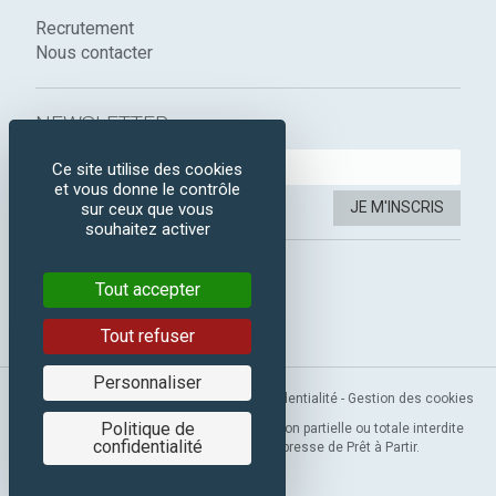
Recrutement
Nous contacter
NEWSLETTER :
Ce site utilise des cookies
et vous donne le contrôle
JE M'INSCRIS
sur ceux que vous
souhaitez activer
SUIVEZ-NOUS :
Tout accepter
Instagram
Facebook
Tout refuser
Personnaliser
Mentions légales
-
CGV
-
Politique de confidentialité
-
Gestion des cookies
Politique de
Copyright 2019 © Prêt à Partir. Reproduction partielle ou totale interdite
confidentialité
sans l’autorisation préalable et expresse de Prêt à Partir.