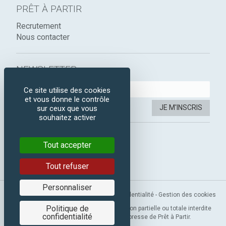
PRÊT À PARTIR
Recrutement
Nous contacter
NEWSLETTER :
Ce site utilise des cookies
et vous donne le contrôle
JE M'INSCRIS
sur ceux que vous
souhaitez activer
SUIVEZ-NOUS :
Tout accepter
Instagram
Facebook
Tout refuser
Personnaliser
Mentions légales
-
CGV
-
Politique de confidentialité
-
Gestion des cookies
Politique de
Copyright 2019 © Prêt à Partir. Reproduction partielle ou totale interdite
confidentialité
sans l’autorisation préalable et expresse de Prêt à Partir.