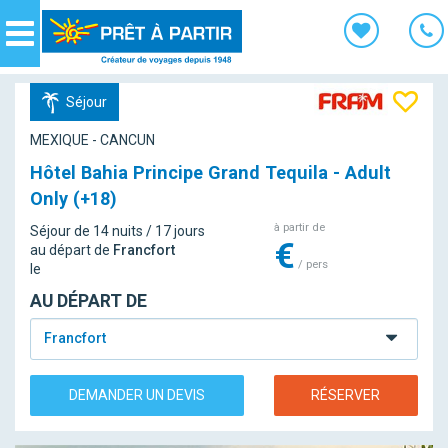
Panneau de gestion des cookies
Navigation
Séjour
MEXIQUE - CANCUN
Hôtel Bahia Principe Grand Tequila - Adult
Only (+18)
à partir de
Séjour de 14 nuits / 17 jours
€
au départ de
Francfort
/ pers
le
AU DÉPART DE
Francfort
DEMANDER UN DEVIS
RÉSERVER