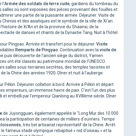
 l'
Armée des soldats de terre cuite
, gardiens du tombeau du
s salles où sont exposées des pièces provenant des fouilles et
admirer une partie de la puissante armée. Déjeuner. Visite de
 Chinois et des asiatiques est le symbole de la ville de Xi'an.
 l'histoire de Xi'An et de la province du Shaanxi, de la
Spectacle de danses et chants de la Dynastie Tang. Nuit à l'hôtel.
 pour Pingyao. Arrivée et transfert pour le déjeuner.
Visite
midables
Remparts de Pingyao
. Continuation avec la
visite de
ne puis découverte de l'ancien siège du district, Yamen.
ces ont été classés au patrimoine mondial de l'UNESCO.
 salles sous-terraines secrètes, des temples taoïstes et
e de la Chine des années 1920. Dîner et nuit à l'auberge.
ur Pékin. Déjeuner collation à bord. Arrivée à Pékin et départ
e des empereurs, un immense havre de paix. C'est l'un des plus
di et embelli par l'empereur Qianlong au XVIIIème siècle. Dîner
ne
de Juyongguan, également appelée le "Long Mur des 10 000
igea la participation de centaines de milliers d'ouvriers. Temps
cloisonnés
, très bel artisanat représentatif de la Chine. Arrêt
le fameux stade olympique rebaptisé « nid d'oiseau » et la