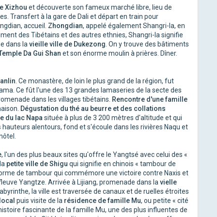
de Xizhou
et découverte son fameux marché libre, lieu de
. Transfert à la gare de Dali et départ en train pour
ngdian, accueil.
Zhongdian
, appelé également Shangri-la, en
ement des Tibétains et des autres ethnies, Shangri-la signifie
de dans la
vieille ville de Dukezong
. On y trouve des bâtiments
Temple Da Gui Shan
et son énorme moulin à prières. Dîner.
anlin
. Ce monastère, de loin le plus grand de la région, fut
ama. Ce fût l'une des 13 grandes lamaseries de la secte des
romenade dans les villages tibétains.
Rencontre d'une famille
maison.
Dégustation du thé au beurre et des collations
le du lac Napa
située à plus de 3 200 mètres d'altitude et qui
hauteurs alentours, fond et s'écoule dans les rivières Naqu et
hôtel.
e
, l'un des plus beaux sites qu'offre le Yangtsé avec celui des «
 la
petite ville de Shigu
qui signifie en chinois « tambour de
 forme de tambour qui commémore une victoire contre Naxis et
 fleuve Yangtze. Arrivée à Lijiang, promenade dans la
vielle
abyrinthe, la ville est traversée de canaux et de ruelles étroites
local
puis visite de la
résidence de famille Mu
, ou petite « cité
l'histoire fascinante de la famille Mu, une des plus influentes de