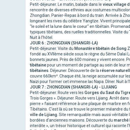
Petit-déjeuner. Le matin, balade dans le
vieux village 
rencontre de diverses ethnies aux costumes multicolores
Zhongdian. Panier-Repas à bord du train. Arrivée à Zho
longeant les rives du célèbre Yangtze. Vivent principal
"le soleil et la lune dans le coeur" en tibétain. Promena
typiques tibétains, des ruelles traditionnelles. Visite du
Nuit à l'hôtel.
JOUR 6 : ZHONGDIAN (SHANGRI-LA)
Petit-déjeuner. Visite du
Monastère tibétain de Song Z
fondé au XVIIème siècle sous le règne du 5ème Dalaï L
bonnets jaunes. Près de 600 moines y vivent encore. P
tibétaine
pour un moment de partage au sein de leur 
tibétaines
. Déjeuner. Découverte de la
réserve naturel
couvre 660km². Chaque été, la neige accumulée sur les 
Naizi pour former cet immense lac Napa. Dîner. Nuit à l'
JOUR 7 : ZHONGDIAN (SHANGRI-LA) - LIJIANG
Petit-déjeuner. Route vers les
Gorges du Saut du Tigr
Trois Gorges ». Déjeuner. Route vers Lijiang. Arrêt dans
pierre » faisant référence à une plaque de marbre en
Tibétains. C'est là où se trouve le premier méandre du
ville de Lijiang
. Site remarquable mais aussi véritable l
bordées d'anciennes maisons. Découverte du
marché 
interdite », un trésor historique et culturel qui raconte 