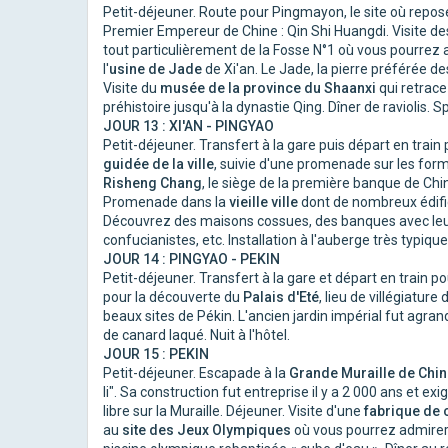
Petit-déjeuner. Route pour Pingmayon, le site où repose
Premier Empereur de Chine : Qin Shi Huangdi. Visite de
tout particulièrement de la Fosse N°1 où vous pourrez 
l'
usine de Jade
de Xi'an. Le Jade, la pierre préférée des
Visite du
musée de la province du Shaanxi
qui retrace
préhistoire jusqu'à la dynastie Qing. Dîner de raviolis. 
JOUR 13 : XI'AN - PINGYAO
Petit-déjeuner. Transfert à la gare puis départ en train
guidée de la ville
, suivie d'une promenade sur les for
Risheng Chang
, le siège de la première banque de Chi
Promenade dans la
vieille ville
dont de nombreux édifi
Découvrez des maisons cossues, des banques avec leurs
confucianistes, etc. Installation à l'auberge très typiqu
JOUR 14 : PINGYAO - PEKIN
Petit-déjeuner. Transfert à la gare et départ en train po
pour la découverte du
Palais d'Eté
, lieu de villégiatur
beaux sites de Pékin. L'ancien jardin impérial fut agran
de canard laqué. Nuit à l'hôtel.
JOUR 15 : PEKIN
Petit-déjeuner. Escapade à la
Grande Muraille de Chi
li". Sa construction fut entreprise il y a 2 000 ans et ex
libre sur la Muraille. Déjeuner. Visite d'une
fabrique de 
au
site des Jeux Olympiques
où vous pourrez admirer 