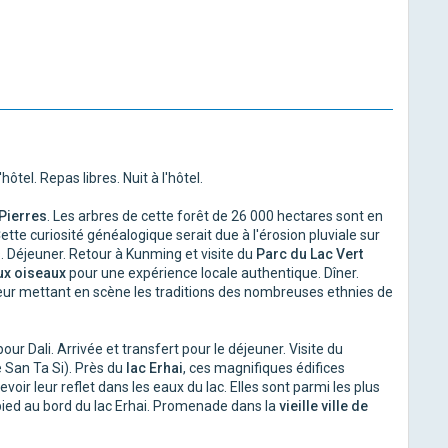
ôtel. Repas libres. Nuit à l'hôtel.
 Pierres
. Les arbres de cette forêt de 26 000 hectares sont en
ette curiosité généalogique serait due à l'érosion pluviale sur
. Déjeuner. Retour à Kunming et visite du
Parc du Lac Vert
aux oiseaux
pour une expérience locale authentique. Dîner.
leur mettant en scène les traditions des nombreuses ethnies de
our Dali. Arrivée et transfert pour le déjeuner. Visite du
 San Ta Si). Près du
lac Erhai
, ces magnifiques édifices
voir leur reflet dans les eaux du lac. Elles sont parmi les plus
pied au bord du lac Erhai. Promenade dans la
vieille ville de