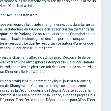
comparé à la Cité Interdite en raison de sa splendeur, offre un
xi. Dîner. Nuit à l'hôtel.
hai. Accueil et transfert.
ade privilégié de la société shanghaienne, puis dans la rue de
 l'architecture du XIXème siècle et son
Jardin du Mandarin
quartier de Pudong
. Ce nouveau quartier de Shanghai est un
rises de haute technologie et des équipements uniques
tre à l'aéroport. Le quartier est organisé autour d'une longue
ark". Dîner en ville. Nuit à l'hôtel.
e vers le charmant
village de Zhujiajiao
. Découverte de ce
ieux, offrant une atmosphère intemporelle. Déjeuner.
Balade
traditionnelles de pierre en toit de tuiles bleues noires. Visite
. Dîner en ville. Nuit à l'hôtel.
s chinois pratiquent leur activité physique, jouent aux cartes,
ns de Shanghai
. La Concession française est une zone
insi après la Seconde guerre de l'Opium. A cette époque, la
mme si elle faisait partie de la France, avec ses propres lois.
éjeuner. Transfert à la gare. Départ en train pour Xi'an. Dîner