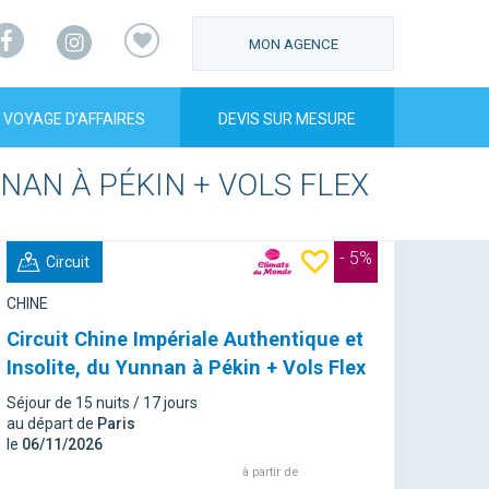
Facebook
Instagram
MON AGENCE
VOYAGE D’AFFAIRES
DEVIS SUR MESURE
NAN À PÉKIN + VOLS FLEX
- 5%
Circuit
CHINE
Circuit Chine Impériale Authentique et
Insolite, du Yunnan à Pékin + Vols Flex
Séjour de 15 nuits / 17 jours
au départ de
Paris
le
06/11/2026
à partir de