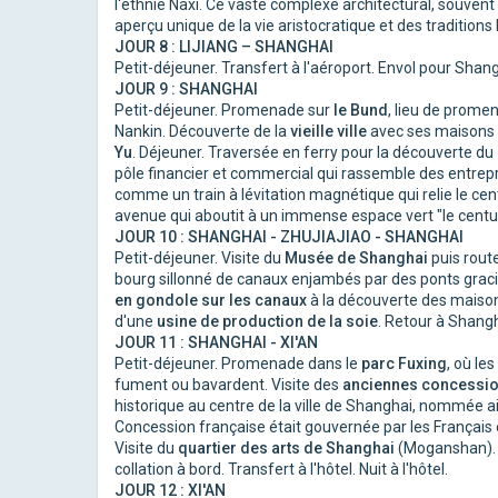
l'ethnie Naxi. Ce vaste complexe architectural, souvent 
aperçu unique de la vie aristocratique et des traditions Na
JOUR 8 : LIJIANG – SHANGHAI
Petit-déjeuner. Transfert à l'aéroport. Envol pour Shang
JOUR 9 : SHANGHAI
Petit-déjeuner. Promenade sur
le Bund
, lieu de promen
Nankin. Découverte de la
vieille ville
avec ses maisons à
Yu
. Déjeuner. Traversée en ferry pour la découverte du
pôle financier et commercial qui rassemble des entrep
comme un train à lévitation magnétique qui relie le cen
avenue qui aboutit à un immense espace vert "le century p
JOUR 10 : SHANGHAI - ZHUJIAJIAO - SHANGHAI
Petit-déjeuner. Visite du
Musée de Shanghai
puis rout
bourg sillonné de canaux enjambés par des ponts grac
en gondole sur les canaux
à la découverte des maisons 
d'une
usine de production de la soie
. Retour à Shanghai
JOUR 11 : SHANGHAI - XI'AN
Petit-déjeuner. Promenade dans le
parc Fuxing
, où le
fument ou bavardent. Visite des
anciennes concessio
historique au centre de la ville de Shanghai, nommée a
Concession française était gouvernée par les Français co
Visite du
quartier des arts de Shanghai
(Moganshan). D
collation à bord. Transfert à l'hôtel. Nuit à l'hôtel.
JOUR 12 : XI'AN