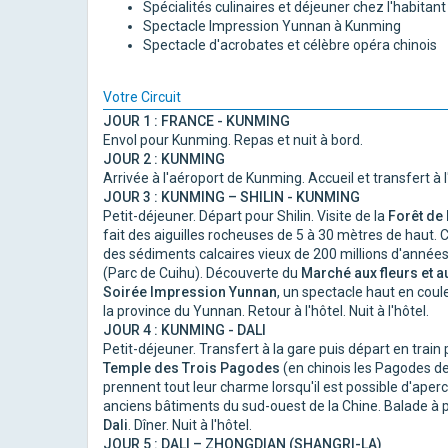
Spécialités culinaires et déjeuner chez l'habitant
Spectacle Impression Yunnan à Kunming
Spectacle d'acrobates et célèbre opéra chinois
Votre Circuit
JOUR 1 : FRANCE - KUNMING
Envol pour Kunming. Repas et nuit à bord.
JOUR 2 : KUNMING
Arrivée à l'aéroport de Kunming. Accueil et transfert à l'h
JOUR 3 : KUNMING – SHILIN - KUNMING
Petit-déjeuner. Départ pour Shilin. Visite de la
Forêt de
fait des aiguilles rocheuses de 5 à 30 mètres de haut. C
des sédiments calcaires vieux de 200 millions d'années
(Parc de Cuihu). Découverte du
Marché aux fleurs et 
Soirée Impression Yunnan
, un spectacle haut en cou
la province du Yunnan. Retour à l'hôtel. Nuit à l'hôtel.
JOUR 4 : KUNMING - DALI
Petit-déjeuner. Transfert à la gare puis départ en train p
Temple des Trois Pagodes
(en chinois les Pagodes de
prennent tout leur charme lorsqu'il est possible d'aperce
anciens bâtiments du sud-ouest de la Chine. Balade à 
Dali
. Dîner. Nuit à l'hôtel.
JOUR 5 : DALI – ZHONGDIAN (SHANGRI-LA)