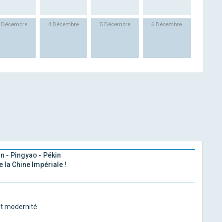
 Décembre
4 Décembre
5 Décembre
6 Décembre
an - Pingyao - Pékin
la Chine Impériale !
 et modernité