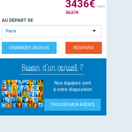
3436€
/ pers
3637€
AU DÉPART DE
Paris
DEMANDER UN DEVIS
RÉSERVER
Nos équipes sont
à votre disposition
TROUVER MON AGENCE