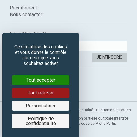
Recrutement
Nous contacter
NEWSLETTER :
Ce site utilise des cookies
et vous donne le contrôle
JE M'INSCRIS
sur ceux que vous
souhaitez activer
SUIVEZ-NOUS :
Tout accepter
Instagram
Facebook
Tout refuser
Personnaliser
Mentions légales
-
CGV
-
Politique de confidentialité
-
Gestion des cookies
Politique de
Copyright 2019 © Prêt à Partir. Reproduction partielle ou totale interdite
confidentialité
sans l’autorisation préalable et expresse de Prêt à Partir.