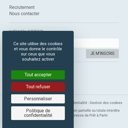
Recrutement
Nous contacter
NEWSLETTER :
Ce site utilise des cookies
et vous donne le contrôle
JE M'INSCRIS
sur ceux que vous
souhaitez activer
SUIVEZ-NOUS :
Tout accepter
Instagram
Facebook
Tout refuser
Personnaliser
Mentions légales
-
CGV
-
Politique de confidentialité
-
Gestion des cookies
Politique de
Copyright 2019 © Prêt à Partir. Reproduction partielle ou totale interdite
confidentialité
sans l’autorisation préalable et expresse de Prêt à Partir.