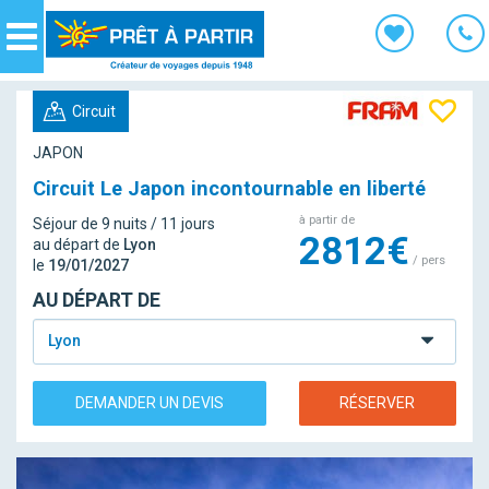
Panneau de gestion des cookies
Navigation
Circuit
JAPON
Circuit Le Japon incontournable en liberté
à partir de
Séjour de 9 nuits / 11 jours
2812€
au départ de
Lyon
/ pers
le
19/01/2027
AU DÉPART DE
Lyon
DEMANDER UN DEVIS
RÉSERVER