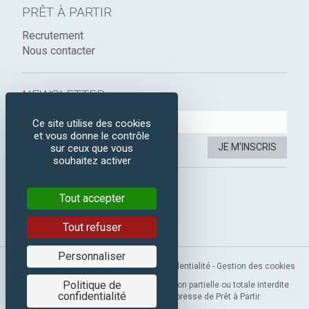
PRÊT À PARTIR
Recrutement
Nous contacter
NEWSLETTER :
Ce site utilise des cookies
et vous donne le contrôle
JE M'INSCRIS
sur ceux que vous
souhaitez activer
SUIVEZ-NOUS :
Tout accepter
Instagram
Facebook
Tout refuser
Personnaliser
Mentions légales
-
CGV
-
Politique de confidentialité
-
Gestion des cookies
Politique de
Copyright 2019 © Prêt à Partir. Reproduction partielle ou totale interdite
confidentialité
sans l’autorisation préalable et expresse de Prêt à Partir.