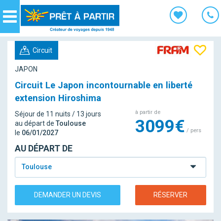
Panneau de gestion des cookies
Navigation
Circuit
JAPON
Circuit Le Japon incontournable en liberté
extension Hiroshima
à partir de
Séjour de 11 nuits / 13 jours
3099€
au départ de
Toulouse
/ pers
le
06/01/2027
AU DÉPART DE
Toulouse
DEMANDER UN DEVIS
RÉSERVER