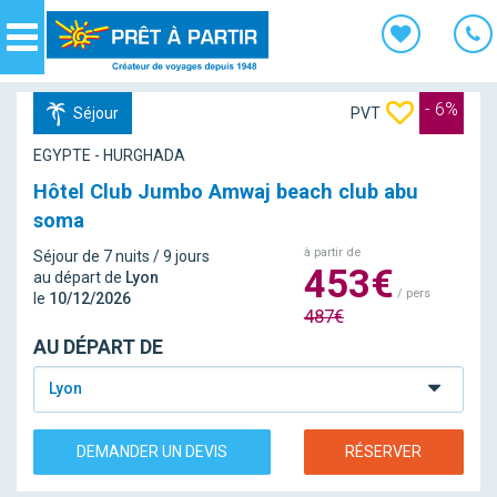
Panneau de gestion des cookies
Navigation
- 6%
Séjour
PVT
EGYPTE - HURGHADA
Hôtel Club Jumbo Amwaj beach club abu
soma
à partir de
Séjour de 7 nuits / 9 jours
453€
au départ de
Lyon
/ pers
le
10/12/2026
487€
AU DÉPART DE
Lyon
DEMANDER UN DEVIS
RÉSERVER