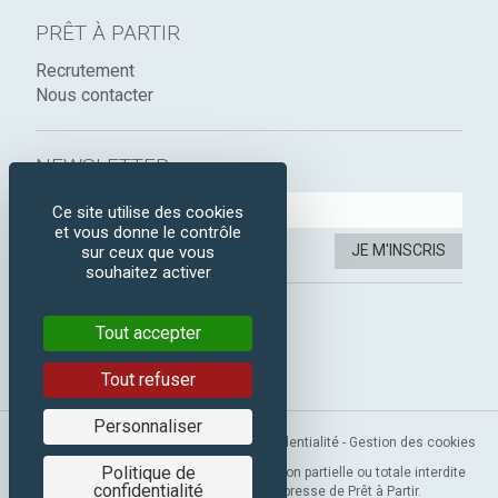
PRÊT À PARTIR
Recrutement
Nous contacter
NEWSLETTER :
Ce site utilise des cookies
et vous donne le contrôle
JE M'INSCRIS
sur ceux que vous
souhaitez activer
SUIVEZ-NOUS :
Tout accepter
Instagram
Facebook
Tout refuser
Personnaliser
Mentions légales
-
CGV
-
Politique de confidentialité
-
Gestion des cookies
Politique de
Copyright 2019 © Prêt à Partir. Reproduction partielle ou totale interdite
confidentialité
sans l’autorisation préalable et expresse de Prêt à Partir.