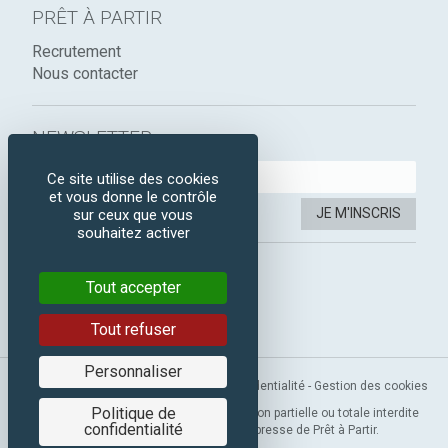
PRÊT À PARTIR
Recrutement
Nous contacter
NEWSLETTER :
Ce site utilise des cookies
et vous donne le contrôle
JE M'INSCRIS
sur ceux que vous
souhaitez activer
SUIVEZ-NOUS :
Tout accepter
Instagram
Facebook
Tout refuser
Personnaliser
Mentions légales
-
CGV
-
Politique de confidentialité
-
Gestion des cookies
Politique de
Copyright 2019 © Prêt à Partir. Reproduction partielle ou totale interdite
confidentialité
sans l’autorisation préalable et expresse de Prêt à Partir.