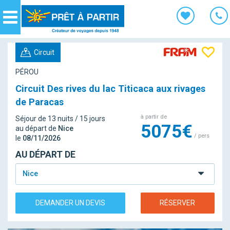
Panneau de gestion des cookies
Navigation
Circuit
PÉROU
Circuit Des rives du lac Titicaca aux rivages
de Paracas
à partir de
Séjour de 13 nuits / 15 jours
5075€
au départ de
Nice
/ pers
le
08/11/2026
AU DÉPART DE
Nice
DEMANDER UN DEVIS
RÉSERVER