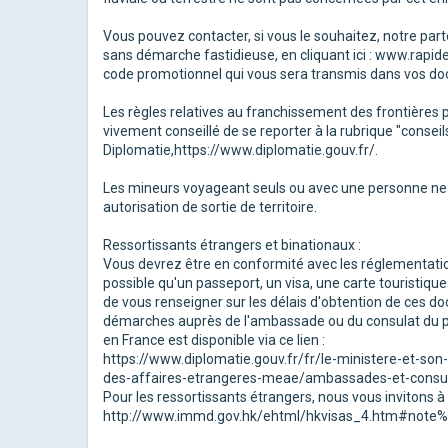
Vous pouvez contacter, si vous le souhaitez, notre parte
sans démarche fastidieuse, en cliquant ici : www.rapide
code promotionnel qui vous sera transmis dans vos d
Les règles relatives au franchissement des frontières 
vivement conseillé de se reporter à la rubrique "consei
Diplomatie,https://www.diplomatie.gouv.fr/.
Les mineurs voyageant seuls ou avec une personne ne d
autorisation de sortie de territoire.
Ressortissants étrangers et binationaux :
Vous devrez être en conformité avec les réglementation
possible qu'un passeport, un visa, une carte touristique
de vous renseigner sur les délais d'obtention de ces 
démarches auprès de l'ambassade ou du consulat du pa
en France est disponible via ce lien :
https://www.diplomatie.gouv.fr/fr/le-ministere-et-so
des-affaires-etrangeres-meae/ambassades-et-consul
Pour les ressortissants étrangers, nous vous invitons à 
http://www.immd.gov.hk/ehtml/hkvisas_4.htm#note%