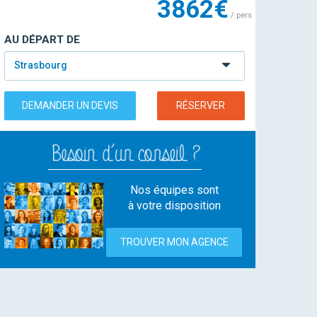
3862€
/ pers
AU DÉPART DE
Strasbourg
DEMANDER UN DEVIS
RÉSERVER
Nos équipes sont
à votre disposition
TROUVER MON AGENCE