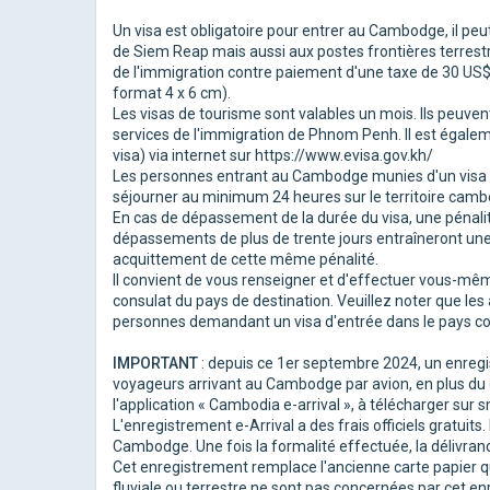
Un visa est obligatoire pour entrer au Cambodge, il pe
de Siem Reap mais aussi aux postes frontières terrestre
de l'immigration contre paiement d'une taxe de 30 US$ 
format 4 x 6 cm).
Les visas de tourisme sont valables un mois. Ils peuve
services de l'immigration de Phnom Penh. Il est égalem
visa) via internet sur https://www.evisa.gov.kh/
Les personnes entrant au Cambodge munies d'un visa d
séjourner au minimum 24 heures sur le territoire cambo
En cas de dépassement de la durée du visa, une pénalit
dépassements de plus de trente jours entraîneront une ob
acquittement de cette même pénalité.
Il convient de vous renseigner et d'effectuer vous-m
consulat du pays de destination. Veuillez noter que le
personnes demandant un visa d'entrée dans le pays c
IMPORTANT
: depuis ce 1er septembre 2024, un enregis
voyageurs arrivant au Cambodge par avion, en plus du e
l'application « Cambodia e-arrival », à télécharger sur 
L'enregistrement e-Arrival a des frais officiels gratuits.
Cambodge. Une fois la formalité effectuée, la délivra
Cet enregistrement remplace l'ancienne carte papier qui
fluviale ou terrestre ne sont pas concernées par cet enr