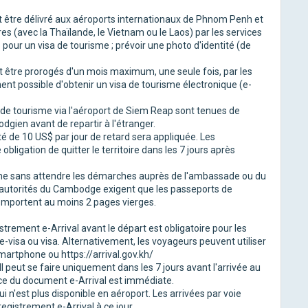
ut être délivré aux aéroports internationaux de Phnom Penh et
s (avec la Thaïlande, le Vietnam ou le Laos) par les services
pour un visa de tourisme ; prévoir une photo d'identité (de
nt être prorogés d'un mois maximum, une seule fois, par les
ent possible d'obtenir un visa de tourisme électronique (e-
e tourisme via l'aéroport de Siem Reap sont tenues de
dgien avant de repartir à l'étranger.
é de 10 US$ par jour de retard sera appliquée. Les
ligation de quitter le territoire dans les 7 jours après
ême sans attendre les démarches auprès de l'ambassade ou du
s autorités du Cambodge exigent que les passeports de
omportent au moins 2 pages vierges.
trement e-Arrival avant le départ est obligatoire pour les
-visa ou visa. Alternativement, les voyageurs peuvent utiliser
smartphone ou https://arrival.gov.kh/
 Il peut se faire uniquement dans les 7 jours avant l'arrivée au
nce du document e-Arrival est immédiate.
 n'est plus disponible en aéroport. Les arrivées par voie
egistrement e-Arrival à ce jour.