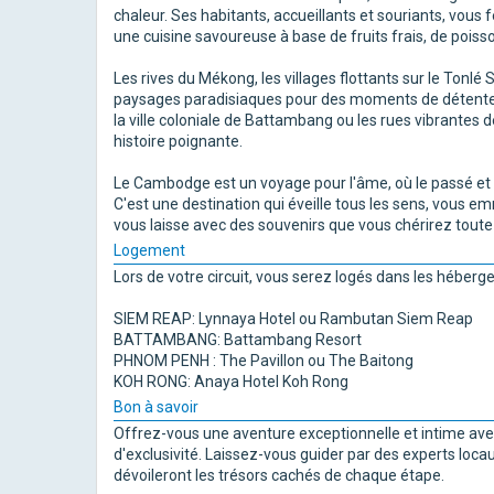
chaleur. Ses habitants, accueillants et souriants, vous 
une cuisine savoureuse à base de fruits frais, de poisso
Les rives du Mékong, les villages flottants sur le Tonlé
paysages paradisiaques pour des moments de détente
la ville coloniale de Battambang ou les rues vibrantes
histoire poignante.
Le Cambodge est un voyage pour l'âme, où le passé et l
C'est une destination qui éveille tous les sens, vous
vous laisse avec des souvenirs que vous chérirez toute 
Logement
Lors de votre circuit, vous serez logés dans les héberge
SIEM REAP: Lynnaya Hotel ou Rambutan Siem Reap
BATTAMBANG: Battambang Resort
PHNOM PENH : The Pavillon ou The Baitong
KOH RONG: Anaya Hotel Koh Rong
Bon à savoir
Offrez-vous une aventure exceptionnelle et intime avec
d'exclusivité. Laissez-vous guider par des experts loca
dévoileront les trésors cachés de chaque étape.