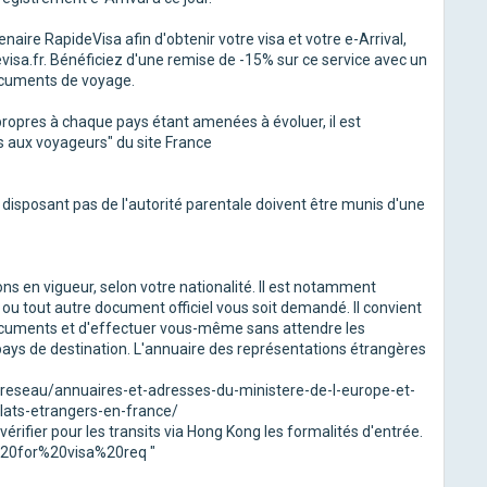
naire RapideVisa afin d'obtenir votre visa et votre e-Arrival,
visa.fr. Bénéficiez d'une remise de -15% sur ce service avec un
ocuments de voyage.
propres à chaque pays étant amenées à évoluer, il est
ls aux voyageurs" du site France
isposant pas de l'autorité parentale doivent être munis d'une
s en vigueur, selon votre nationalité. Il est notamment
 ou tout autre document officiel vous soit demandé. Il convient
documents et d'effectuer vous-même sans attendre les
ys de destination. L'annuaire des représentations étrangères
n-reseau/annuaires-et-adresses-du-ministere-de-l-europe-et-
ats-etrangers-en-france/
vérifier pour les transits via Hong Kong les formalités d'entrée.
20for%20visa%20req "