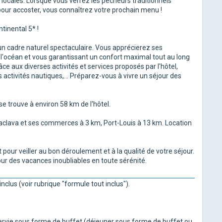
 locales. Lorsque vous verrez les pêcheurs traditionnels
 pour accoster, vous connaîtrez votre prochain menu !
inental 5* !
'un cadre naturel spectaculaire. Vous apprécierez ses
l'océan et vous garantissant un confort maximal tout au long
e aux diverses activités et services proposés par l'hôtel,
 activités nautiques,... Préparez-vous à vivre un séjour des
 trouve à environ 58 km de l'hôtel.
aclava et ses commerces à 3 km, Port-Louis à 13 km. Location
pour veiller au bon déroulement et à la qualité de votre séjour.
pour des vacances inoubliables en toute sérénité.
nclus (voir rubrique "formule tout inclus").
 servie sous forme de buffet (déjeuner sous forme de buffet ou