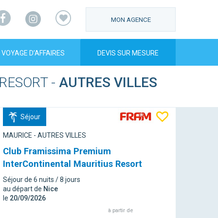
Facebook
Instagram
MON AGENCE
VOYAGE D’AFFAIRES
DEVIS SUR MESURE
 RESORT
-
AUTRES VILLES
Séjour
MAURICE - AUTRES VILLES
Club Framissima Premium
InterContinental Mauritius Resort
Séjour de 6 nuits / 8 jours
au départ de
Nice
le
20/09/2026
à partir de