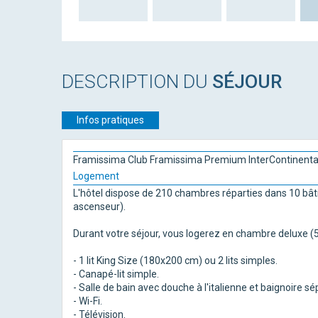
DESCRIPTION DU
SÉJOUR
Infos pratiques
Framissima Club Framissima Premium InterContinental
Logement
L'hôtel dispose de 210 chambres réparties dans 10 bât
ascenseur).
Durant votre séjour, vous logerez en chambre deluxe (5
- 1 lit King Size (180x200 cm) ou 2 lits simples.
- Canapé-lit simple.
- Salle de bain avec douche à l'italienne et baignoire s
- Wi-Fi.
- Télévision.