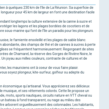
dien à quelques 230 km de l'île de La Réunion. Sa superficie de
longueur pour 45 km de largeur en font une destination facile
pendant longtemps la culture extensive de la canne à sucre et
 protéger les lagons et les plages bordées de cocotiers et de
lore sous-marine qui font de l'île un paradis pour les plongeurs.
oise, le farniente ensoleillé et les plages de sable blanc.
n abondante, des champs de thé et de cannes à sucres à perte
églises se fréquentent harmonieusement. Regorgeant de sites
orées de Chamarel, la réserve des Gorges de Rivière Noire, le
... Un joyau aux milles couleurs, contraste de cultures et de
nter, les mauriciens ont à coeur de vous faire plaisir.
vous soyez plongeur, kite-surfeur, golfeur ou adepte du
lan économique qu'artisanal. Vous apprécierez ses délicieux
 de musique, et ses vêtements colorés. Cette île propose un
ade, moto, sports nautiques, circuits nature en VTT cheval ou
un bateau à fond transparent, ou nage au milieu des
ître arborent orgueilleusement des colonnades. Les habitants,