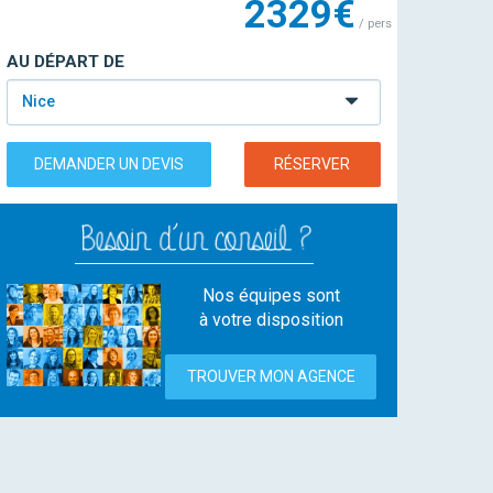
2329€
/ pers
AU DÉPART DE
Nice
DEMANDER UN DEVIS
RÉSERVER
Nos équipes sont
à votre disposition
TROUVER MON AGENCE