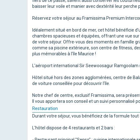
fiers de ce passé, savent aussi conserver les coutumes
baisser leur voile et manier avec dextérité leur perche
Réservez votre séjour au Framissima Premium Intercont
Idéalement situé en bord de mer, cet hôtel bénéficie d
chambres spacieuses et équipées, offrant une vue sur 
de votre séjour. Offre-vous des moments en famille grâc
comme sa piscine extérieure, son centre de fitness, des
plus mémorables à l'île Maurice !
L'aéroport international Sir Seewoosagur Ramgoolam se
Hôtel situé hors des zones agglomérées, centre de Bal
de voiture conseillée pour découvrir l'île.
Notre chef de centre, exclusif Framissima, sera présent 
Il vous apportera son conseil et un suivi personnalisé 
Restauration
Durant votre séjour, vous bénéficiez de la formule tout i
L'hôtel dispose de 4 restaurants et 2 bars :
- Restaurant principal "Senso" : cuisine internationale