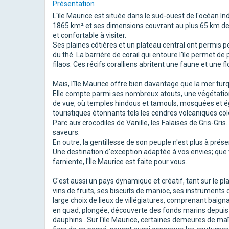
Présentation
L'île Maurice est située dans le sud-ouest de l'océan In
1865 km² et ses dimensions couvrant au plus 65 km de 
et confortable à visiter.
Ses plaines côtières et un plateau central ont permis 
du thé. La barrière de corail qui entoure l'île permet de
filaos. Ces récifs coralliens abritent une faune et une f
Mais, l'île Maurice offre bien davantage que la mer turqu
Elle compte parmi ses nombreux atouts, une végétatio
de vue, où temples hindous et tamouls, mosquées et 
touristiques étonnants tels les cendres volcaniques col
Parc aux crocodiles de Vanille, les Falaises de Gris-Gris
saveurs.
En outre, la gentillesse de son peuple n'est plus à prése
Une destination d'exception adaptée à vos envies; que 
farniente, l'Île Maurice est faite pour vous.
C'est aussi un pays dynamique et créatif, tant sur le p
vins de fruits, ses biscuits de manioc, ses instruments
large choix de lieux de villégiatures, comprenant baign
en quad, plongée, découverte des fonds marins depuis 
dauphins...Sur l'île Maurice, certaines demeures de ma