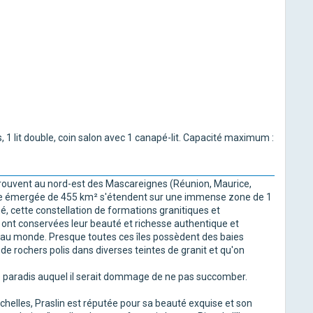
 lit double, coin salon avec 1 canapé-lit. Capacité maximum :
 trouvent au nord-est des Mascareignes (Réunion, Maurice,
ficie émergée de 455 km² s'étendent sur une immense zone de 1
hé, cette constellation de formations granitiques et
es ont conservées leur beauté et richesse authentique et
s au monde. Presque toutes ces îles possèdent des baies
de rochers polis dans diverses teintes de granit et qu'on
e paradis auquel il serait dommage de ne pas succomber.
ychelles, Praslin est réputée pour sa beauté exquise et son