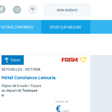
Facebook
Instagram
MON AGENCE
VOYAGE D’AFFAIRES
DEVIS SUR MESURE
Séjour
SEYCHELLES - VICTORIA
Hôtel Constance Lemuria
Séjour de 6 nuits / 9 jours
au départ de
Toulouse
le
à partir de
€
/ pers