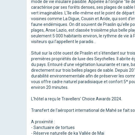
mode de vie insulaire paisible. Appelée à l'origine "île d
caractérise par ses forêts denses, ses plages de sable 
vert imaginables. L'île elle-même est le point de dépar
voisines comme La Digue, Cousin et Aride, qui sont d'i
faune endémiques. On dit souvent de Praslin qu'elle pos
plages, Anse Lazio, est classée troisième plus belle p
seulement 5 000 habitants environ, le rythme de vie à P
visiteurs qui l'appellent le paradis...
Situé sur la côte ouest de Praslin et s'étendant sur tro
premières propriétés de luxe des Seychelles. Il abrite
du pays. Entouré d'une végétation luxuriante et rare, ba
directement sur trois belles plages de sable. Depuis 
durabilité environnementale afin de préserver les comm
vous offre cadre naturel paradisiaque et confort 5* po
environ 20 minutes.
L'hôtel a reçu le Travellers' Choice Awards 2024.
Transfert de l'aéroport international de Mahé se fait s
A proximité :
- Sanctuaire de tortues
- Réserve naturelle de ka Vallée de Mai