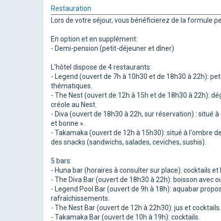
Restauration
Lors de votre séjour, vous bénéficierez de la formule p
En option et en supplément:
- Demi-pension (petit-déjeuner et dîner)
L'hôtel dispose de 4 restaurants:
- Legend (ouvert de 7h à 10h30 et de 18h30 à 22h): pet
thématiques.
- The Nest (ouvert de 12h à 15h et de 18h30 à 22h): dég
créole au Nest.
- Diva (ouvert de 18h30 à 22h, sur réservation) : situé à
et bonne ».
- Takamaka (ouvert de 12h à 15h30): situé à l'ombre des 
des snacks (sandwichs, salades, ceviches, sushis).
5 bars:
- Huna bar (horaires à consulter sur place): cocktails et
- The Diva Bar (ouvert de 18h30 à 22h): boisson avec ou
- Legend Pool Bar (ouvert de 9h à 18h): aquabar propo
rafraîchissements.
- The Nest Bar (ouvert de 12h à 22h30): jus et cocktails.
- Takamaka Bar (ouvert de 10h à 19h): cocktails.