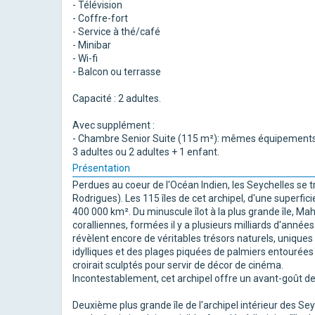
- Télévision
- Coffre-fort
- Service à thé/café
- Minibar
- Wi-fi
- Balcon ou terrasse
Capacité : 2 adultes.
Avec supplément :
- Chambre Senior Suite (115 m²): mêmes équipements, 1
3 adultes ou 2 adultes + 1 enfant.
Présentation
Perdues au coeur de l'Océan Indien, les Seychelles se
Rodrigues). Les 115 îles de cet archipel, d'une super
400 000 km². Du minuscule îlot à la plus grande île, Ma
coralliennes, formées il y a plusieurs milliards d'anné
révèlent encore de véritables trésors naturels, unique
idylliques et des plages piquées de palmiers entourées 
croirait sculptés pour servir de décor de cinéma.
Incontestablement, cet archipel offre un avant-goût d
Deuxième plus grande île de l'archipel intérieur des Se