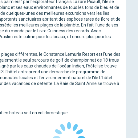
es palmiers" par l'explorateur français Lazare Picault, l'île se
blanc et ses eaux environnantes de tous les tons de bleu et de
t de quelques-unes des meilleures excursions vers les îles
mportants sanctuaires abritant des espèces rares de flore et de
sède les meilleures plages de la planète. En fait, l'une de ses
lage du monde par le Livre Guinness des records. Avec
raslin reste calme pour les locaux, et encore plus pour les
is plages différentes, le Constance Lemuria Resort est l'une des
 également le seul parcours de golf de championnat de 18 trous
igné par les eaux chaudes de l'océan Indien, l'hôtel se trouve
2013, l'hôtel entreprend une démarche de programme de
unautés locales et l'environnement naturel de l'île L'hôtel
ur des vacances de détente. La Baie de Saint Anne se trouve à
oit en bateau soit en vol domestique.