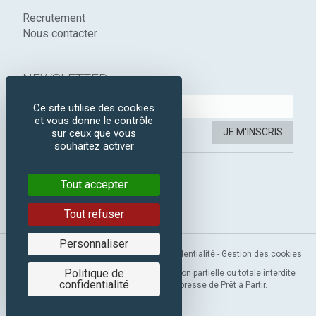
Recrutement
Nous contacter
NEWSLETTER :
Ce site utilise des cookies
et vous donne le contrôle
JE M'INSCRIS
sur ceux que vous
souhaitez activer
SUIVEZ-NOUS :
Tout accepter
Instagram
Facebook
Tout refuser
Personnaliser
Mentions légales
-
CGV
-
Politique de confidentialité
-
Gestion des cookies
Politique de
Copyright 2019 © Prêt à Partir. Reproduction partielle ou totale interdite
confidentialité
sans l’autorisation préalable et expresse de Prêt à Partir.