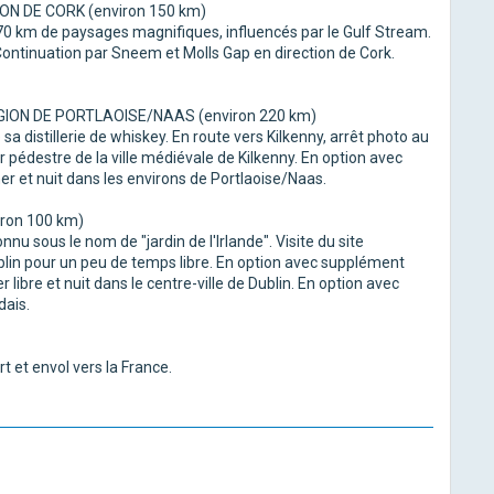
ON DE CORK (environ 150 km)
170 km de paysages magnifiques, influencés par le Gulf Stream.
. Continuation par Sneem et Molls Gap en direction de Cork.
ÉGION DE PORTLAOISE/NAAS (environ 220 km)
 sa distillerie de whiskey. En route vers Kilkenny, arrêt photo au
 pédestre de la ville médiévale de Kilkenny. En option avec
er et nuit dans les environs de Portlaoise/Naas.
ron 100 km)
nu sous le nom de "jardin de l'Irlande". Visite du site
lin pour un peu de temps libre. En option avec supplément
 libre et nuit dans le centre-ville de Dublin. En option avec
dais.
rt et envol vers la France.