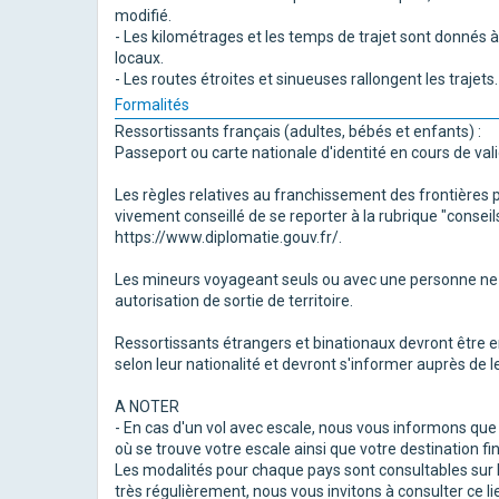
modifié.
- Les kilométrages et les temps de trajet sont donnés à t
locaux.
- Les routes étroites et sinueuses rallongent les trajets.
Formalités
Ressortissants français (adultes, bébés et enfants) :
Passeport ou carte nationale d'identité en cours de vali
Les règles relatives au franchissement des frontières 
vivement conseillé de se reporter à la rubrique "consei
https://www.diplomatie.gouv.fr/.
Les mineurs voyageant seuls ou avec une personne ne d
autorisation de sortie de territoire.
Ressortissants étrangers et binationaux devront être e
selon leur nationalité et devront s'informer auprès de l
A NOTER
- En cas d'un vol avec escale, nous vous informons qu
où se trouve votre escale ainsi que votre destination fin
Les modalités pour chaque pays sont consultables sur le
très régulièrement, nous vous invitons à consulter ce li