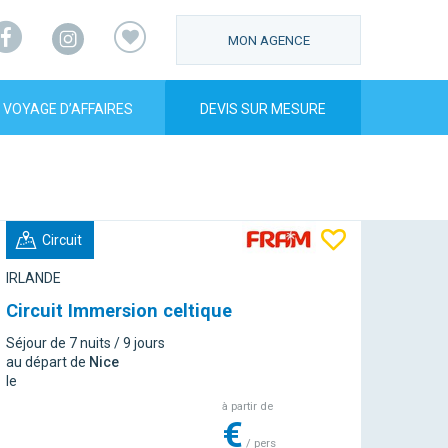
Facebook
Instagram
MON AGENCE
VOYAGE D’AFFAIRES
DEVIS SUR MESURE
Circuit
IRLANDE
Circuit Immersion celtique
Séjour de 7 nuits / 9 jours
au départ de
Nice
le
à partir de
€
/ pers