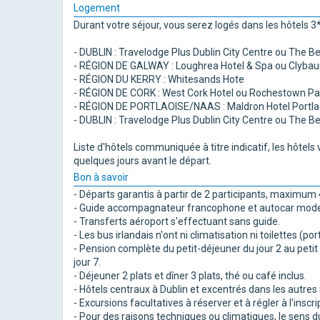
Logement
Durant votre séjour, vous serez logés dans les hôtels 3* 
- DUBLIN : Travelodge Plus Dublin City Centre ou The B
- RÉGION DE GALWAY : Loughrea Hotel & Spa ou Clybau
- RÉGION DU KERRY : Whitesands Hote
- RÉGION DE CORK : West Cork Hotel ou Rochestown Pa
- RÉGION DE PORTLAOISE/NAAS : Maldron Hotel Portlaoi
- DUBLIN : Travelodge Plus Dublin City Centre ou The B
Liste d'hôtels communiquée à titre indicatif, les hôtel
quelques jours avant le départ.
Bon à savoir
- Départs garantis à partir de 2 participants, maximum 
- Guide accompagnateur francophone et autocar modern
- Transferts aéroport s'effectuant sans guide.
- Les bus irlandais n'ont ni climatisation ni toilettes (po
- Pension complète du petit-déjeuner du jour 2 au petit 
jour 7.
- Déjeuner 2 plats et dîner 3 plats, thé ou café inclus.
- Hôtels centraux à Dublin et excentrés dans les autres 
- Excursions facultatives à réserver et à régler à l'inscri
- Pour des raisons techniques ou climatiques, le sens du 