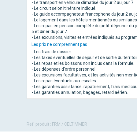
- Le transport en véhicule climatisé du jour 2 au jour 7.
- Le circuit selon itinéraire indiqué.
- Le guide accompagnateur francophone du jour 2 au jo
- Le logement dans les hôtels mentionnés ou similaires
- Les repas en pension complète du petit-déjeuner du jo
5 et dîner du jour 7.
- Les excursions, visites et entrées indiqués au progr
Les prix ne comprennent pas
- Les frais de dossier.
- Les taxes éventuelles de séjour et de sortie du territoi
- Les repas et les boissons non inclus dans la formule.
- Les dépenses d'ordre personnel
- Les excursions facultatives, et les activités non me
- Les repas éventuels aux escales.
- Les garanties assistance, rapatriement, frais médicaux
- Les garanties annulation, bagages, retard aérien.
Ref. produit : FRM / CELTIMMER