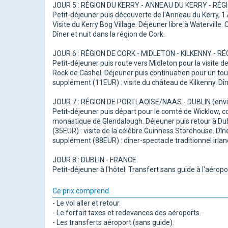
JOUR 5 : RÉGION DU KERRY - ANNEAU DU KERRY - RÉGI
Petit-déjeuner puis découverte de l'Anneau du Kerry, 
Visite du Kerry Bog Village. Déjeuner libre à Waterville
Dîner et nuit dans la région de Cork.
JOUR 6 : RÉGION DE CORK - MIDLETON - KILKENNY - R
Petit-déjeuner puis route vers Midleton pour la visite de
Rock de Cashel. Déjeuner puis continuation pour un tour
supplément (11EUR) : visite du château de Kilkenny. Dîn
JOUR 7 : RÉGION DE PORTLAOISE/NAAS - DUBLIN (envi
Petit-déjeuner puis départ pour le comté de Wicklow, con
monastique de Glendalough. Déjeuner puis retour à Dub
(35EUR) : visite de la célèbre Guinness Storehouse. Dîner
supplément (88EUR) : dîner-spectacle traditionnel irlan
JOUR 8 : DUBLIN - FRANCE
Petit-déjeuner à l'hôtel. Transfert sans guide à l'aéropo
Ce prix comprend
- Le vol aller et retour.
- Le forfait taxes et redevances des aéroports.
- Les transferts aéroport (sans guide).