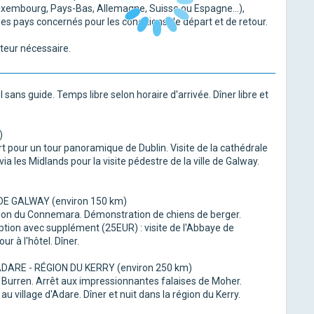
 Luxembourg, Pays-Bas, Allemagne, Suisse ou Espagne...),
 des pays concernés pour les conditions de départ et de retour.
eur nécessaire.
l sans guide. Temps libre selon horaire d'arrivée. Dîner libre et
)
t pour un tour panoramique de Dublin. Visite de la cathédrale
via les Midlands pour la visite pédestre de la ville de Galway.
DE GALWAY (environ 150 km)
égion du Connemara. Démonstration de chiens de berger.
ption avec supplément (25EUR) : visite de l'Abbaye de
ur à l'hôtel. Dîner.
DARE - RÉGION DU KERRY (environ 250 km)
u Burren. Arrêt aux impressionnantes falaises de Moher.
u village d'Adare. Dîner et nuit dans la région du Kerry.