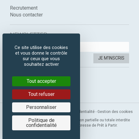
Recrutement
Nous contacter
NEWSLETTER :
Ce site utilise des cookies
et vous donne le contrôle
JE M'INSCRIS
sur ceux que vous
souhaitez activer
SUIVEZ-NOUS :
Tout accepter
Instagram
Facebook
Tout refuser
Personnaliser
Mentions légales
-
CGV
-
Politique de confidentialité
-
Gestion des cookies
Politique de
Copyright 2019 © Prêt à Partir. Reproduction partielle ou totale interdite
confidentialité
sans l’autorisation préalable et expresse de Prêt à Partir.