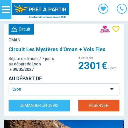
Panneau de gestion des cookies
Navigation
Circuit
OMAN
Circuit Les Mystères d'Oman + Vols Flex
à partir de
Séjour de 6 nuits / 7 jours
2301€
au départ de
Lyon
/ pers
le
09/05/2027
AU DÉPART DE
Lyon
DEMANDER UN DEVIS
RÉSERVER