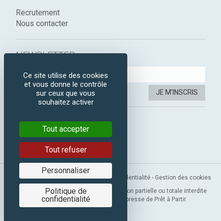
Recrutement
Nous contacter
NEWSLETTER :
Ce site utilise des cookies
et vous donne le contrôle
JE M'INSCRIS
sur ceux que vous
souhaitez activer
SUIVEZ-NOUS :
Tout accepter
Instagram
Facebook
Tout refuser
Personnaliser
Mentions légales
-
CGV
-
Politique de confidentialité
-
Gestion des cookies
Politique de
Copyright 2019 © Prêt à Partir. Reproduction partielle ou totale interdite
confidentialité
sans l’autorisation préalable et expresse de Prêt à Partir.