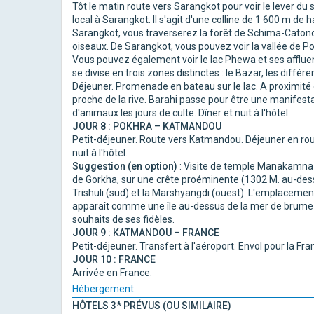
Tôt le matin route vers Sarangkot pour voir le lever du 
local à Sarangkot. Il s'agit d'une colline de 1 600 m de 
Sarangkot, vous traverserez la forêt de Schima-Caton
oiseaux. De Sarangkot, vous pouvez voir la vallée de P
Vous pouvez également voir le lac Phewa et ses affluents.
se divise en trois zones distinctes : le Bazar, les diffé
Déjeuner. Promenade en bateau sur le lac. A proximité d
proche de la rive. Barahi passe pour être une manifestat
d'animaux les jours de culte. Dîner et nuit à l'hôtel.
JOUR 8 : POKHRA – KATMANDOU
Petit-déjeuner. Route vers Katmandou. Déjeuner en rou
nuit à l'hôtel.
Suggestion (en option)
: Visite de temple Manakamna en
de Gorkha, sur une crête proéminente (1302 M. au-dessu
Trishuli (sud) et la Marshyangdi (ouest). L'emplacement 
apparaît comme une île au-dessus de la mer de brume
souhaits de ses fidèles.
JOUR 9 : KATMANDOU – FRANCE
Petit-déjeuner. Transfert à l'aéroport. Envol pour la Fra
JOUR 10 : FRANCE
Arrivée en France.
Hébergement
HÔTELS 3* PRÉVUS (OU SIMILAIRE)