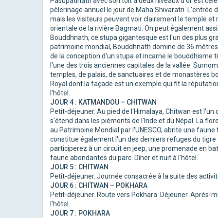
Pasupatinath avec son toit à deux niveaux d'or est célèb
pèlerinage annuel le jour de Maha Shivaratri. L'entrée 
mais les visiteurs peuvent voir clairement le temple et r
orientale de la rivière Bagmati. On peut également assi
Bouddhnath, ce stupa gigantesque est l'un des plus gra
patrimoine mondial, Bouddhnath domine de 36 mètres de
de la conception d'un stupa et incarne le bouddhisme ti
l'une des trois anciennes capitales de la vallée. Surno
temples, de palais, de sanctuaires et de monastères bou
Royal dont la façade est un exemple qui fit la réputati
l'hôtel.
JOUR 4 : KATMANDOU – CHITWAN
Petit-déjeuner. Au pied de l'Himalaya, Chitwan est l'un 
s'étend dans les piémonts de l'Inde et du Népal. La flor
au Patrimoine Mondial par l'UNESCO, abrite une faune t
constitue également l'un des derniers refuges du tigre 
participerez à un circuit en jeep, une promenade en bat
faune abondantes du parc. Dîner et nuit à l'hôtel.
JOUR 5 : CHITWAN
Petit-déjeuner. Journée consacrée à la suite des activités
JOUR 6 : CHITWAN – POKHARA
Petit-déjeuner. Route vers Pokhara. Déjeuner. Après-mid
l'hôtel.
JOUR 7 : POKHARA