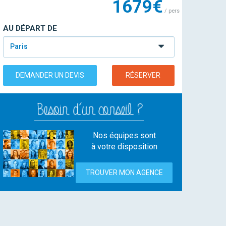
1679€
/ pers
AU DÉPART DE
Paris
DEMANDER UN DEVIS
RÉSERVER
Nos équipes sont
à votre disposition
TROUVER MON AGENCE