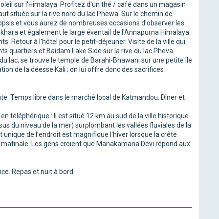
soleil sur l'Himalaya. Profitez d'un thé / café dans un magasin
haut située sur la rive nord du lac Phewa. Sur le chemin de
opsis et vous aurez de nombreuses occasions d'observer les
okhara et également le large éventail de l'Annapurna Himalaya.
 Retour à l'hôtel pour le petit-déjeuner. Visite de la ville qui
rents quartiers et Baidam Lake Side sur la rive du lac Pheva.
u lac, se trouve le temple de Barahi-Bhawani sur une petite île
ion de la déesse Kali ; on lui offre donc des sacrifices
te. Temps libre dans le marché local de Katmandou. Dîner et
 téléphérique : Il est situé 12 km au sud de la ville historique
s du niveau de la mer) surplombant les vallées fluviales de la
unique de l'endroit est magnifique l'hiver lorsque la crête
 matinale. Les gens croient que Manakamana Devi répond aux
nce. Repas et nuit à bord.