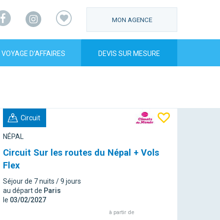
Facebook
Instagram
MON AGENCE
VOYAGE D’AFFAIRES
DEVIS SUR MESURE
Circuit
NÉPAL
Circuit Sur les routes du Népal + Vols
Flex
Séjour de 7 nuits / 9 jours
au départ de
Paris
le
03/02/2027
à partir de