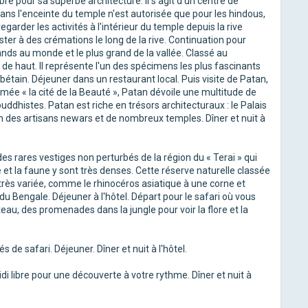
re pour sa superbe architecture. Il s'agit d'un centre de
dans l'enceinte du temple n'est autorisée que pour les hindous,
egarder les activités à l'intérieur du temple depuis la rive
ster à des crémations le long de la rive. Continuation pour
nds au monde et le plus grand de la vallée. Classé au
 haut. Il représente l'un des spécimens les plus fascinants
bétain. Déjeuner dans un restaurant local. Puis visite de Patan,
mmée « la cité de la Beauté », Patan dévoile une multitude de
ddhistes. Patan est riche en trésors architecturaux : le Palais
on des artisans newars et de nombreux temples. Dîner et nuit à
des rares vestiges non perturbés de la région du « Terai » qui
e et la faune y sont très denses. Cette réserve naturelle classée
rès variée, comme le rhinocéros asiatique à une corne et
du Bengale. Déjeuner à l'hôtel. Départ pour le safari où vous
eau, des promenades dans la jungle pour voir la flore et la
 de safari. Déjeuner. Dîner et nuit à l'hôtel.
i libre pour une découverte à votre rythme. Dîner et nuit à