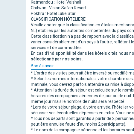
Katmandou : Hotel Vaishali
Chitwan : Vision Safari Resort
Pokhra : Hotel Lake Star
CLASSIFICATION HÔTELIÈRE
Veuillez noter que la classification en étoiles mention
NL) établies par les autorités compétentes du pays co
Cette classification n'a pas de rapport avec la classific
varier considérablement d'un pays à l'autre, reflétant l
services et de commodités.
En cas d'indisponibilité dans les hôtels cités nous 
sélectionné par nos soins.
Bon à savoir
* L'ordre des visites pourrait être inversé ou modifié ma
* Selon les normes internationales, votre chambre sera
matinale, vous devrez parfois attendre sa mise à dispos
* Attention, la durée du séjour est calculée sur le nomb
horaires des compagnies aériennes de jour ou de nuit. L
même jour mais le nombre de nuits sera respecté.
*Lors de votre séjour plage, à votre arrivée, l'hôtelie
sécuriser vos éventuelles dépenses en extra. Vous ne 
*Tous nos départs sont garantis à partir de 2 personnes
peut être annulée faute d'au moins 2 participants).
* Le nom de la compagnie aérienne et les horaires sont