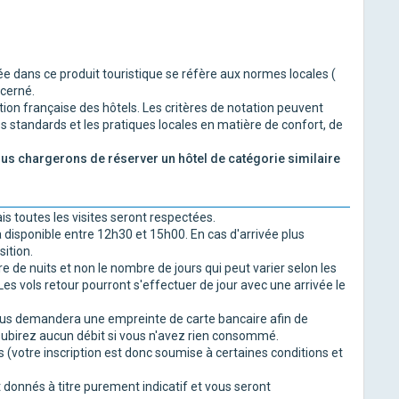
née dans ce produit touristique se réfère aux normes locales (
ncerné.
ation française des hôtels. Les critères de notation peuvent
es standards et les pratiques locales en matière de confort, de
nous chargerons de réserver un hôtel de catégorie similaire
is toutes les visites seront respectées.
 disponible entre 12h30 et 15h00. En cas d'arrivée plus
ition.
re de nuits et non le nombre de jours qui peut varier selon les
es vols retour pourront s'effectuer de jour avec une arrivée le
r vous demandera une empreinte de carte bancaire afin de
subirez aucun débit si vous n'avez rien consommé.
 (votre inscription est donc soumise à certaines conditions et
 donnés à titre purement indicatif et vous seront