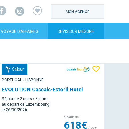
Facebook
Instagram
MON AGENCE
VOYAGE D’AFFAIRES
DEVIS SUR MESURE
Séjour
PORTUGAL - LISBONNE
EVOLUTION Cascais-Estoril Hotel
Séjour de 2 nuits / 3 jours
au départ de
Luxembourg
le
26/10/2026
à partir de
618€
/ pers