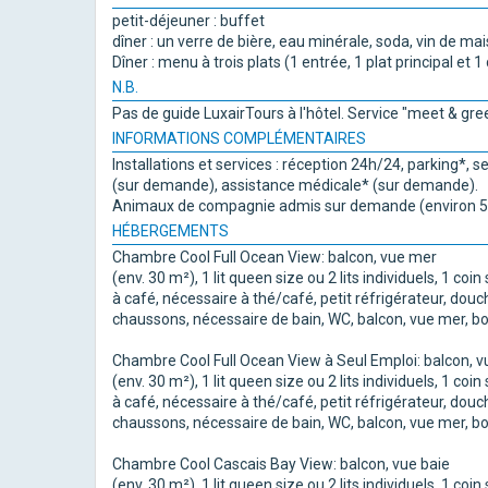
petit-déjeuner : buffet
dîner : un verre de bière, eau minérale, soda, vin de m
Dîner : menu à trois plats (1 entrée, 1 plat principal et 1
N.B.
Pas de guide LuxairTours à l'hôtel. Service "meet & gree
INFORMATIONS COMPLÉMENTAIRES
Installations et services : réception 24h/24, parking*, s
(sur demande), assistance médicale* (sur demande).
Animaux de compagnie admis sur demande (environ 50
HÉBERGEMENTS
Chambre Cool Full Ocean View: balcon, vue mer
(env. 30 m²), 1 lit queen size ou 2 lits individuels, 1 coi
à café, nécessaire à thé/café, petit réfrigérateur, douc
chaussons, nécessaire de bain, WC, balcon, vue mer, bout
Chambre Cool Full Ocean View à Seul Emploi: balcon, 
(env. 30 m²), 1 lit queen size ou 2 lits individuels, 1 coi
à café, nécessaire à thé/café, petit réfrigérateur, douc
chaussons, nécessaire de bain, WC, balcon, vue mer, bout
Chambre Cool Cascais Bay View: balcon, vue baie
(env. 30 m²), 1 lit queen size ou 2 lits individuels, 1 coi