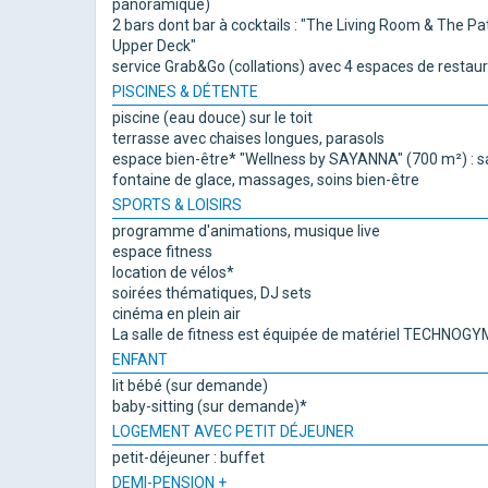
panoramique)
2 bars dont bar à cocktails : "The Living Room & The Pat
Upper Deck"
service Grab&Go (collations) avec 4 espaces de restaur
PISCINES & DÉTENTE
piscine (eau douce) sur le toit
terrasse avec chaises longues, parasols
espace bien-être* "Wellness by SAYANNA" (700 m²) : sau
fontaine de glace, massages, soins bien-être
SPORTS & LOISIRS
programme d'animations, musique live
espace fitness
location de vélos*
soirées thématiques, DJ sets
cinéma en plein air
La salle de fitness est équipée de matériel TECHNOGY
ENFANT
lit bébé (sur demande)
baby-sitting (sur demande)*
LOGEMENT AVEC PETIT DÉJEUNER
petit-déjeuner : buffet
DEMI-PENSION +