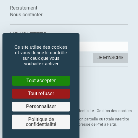
Recrutement
Nous contacter
NEWSLETTER :
Ce site utilise des cookies
et vous donne le contrôle
JE M'INSCRIS
sur ceux que vous
souhaitez activer
SUIVEZ-NOUS :
Tout accepter
Instagram
Facebook
Tout refuser
Personnaliser
Mentions légales
-
CGV
-
Politique de confidentialité
-
Gestion des cookies
Politique de
Copyright 2019 © Prêt à Partir. Reproduction partielle ou totale interdite
confidentialité
sans l’autorisation préalable et expresse de Prêt à Partir.