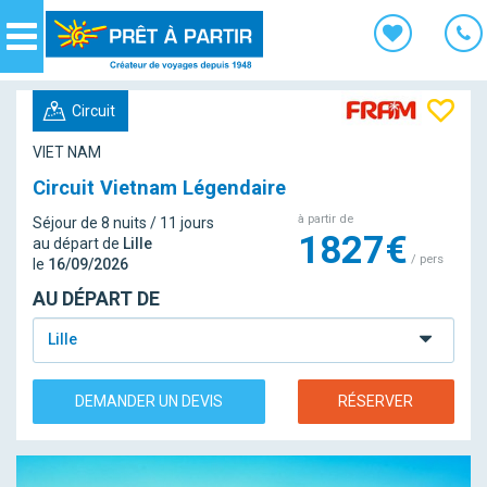
Panneau de gestion des cookies
Navigation
Circuit
VIET NAM
Circuit Vietnam Légendaire
à partir de
Séjour de 8 nuits / 11 jours
1827€
au départ de
Lille
/ pers
le
16/09/2026
AU DÉPART DE
Lille
DEMANDER UN DEVIS
RÉSERVER