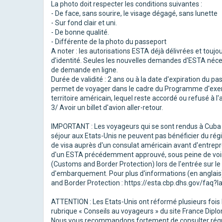
La photo doit respecter les conditions suivantes :
- De face, sans sourire, le visage dégagé, sans lunette
- Sur fond clair et uni.
- De bonne qualité.
- Différente de la photo du passeport
A noter : les autorisations ESTA déjà délivrées et touj
d'identité. Seules les nouvelles demandes d'ESTA néces
de demande en ligne.
Durée de validité : 2 ans ou à la date d'expiration du p
permet de voyager dans le cadre du Programme d'exempt
territoire américain, lequel reste accordé ou refusé à l'a
3/ Avoir un billet d'avion aller-retour.
IMPORTANT : Les voyageurs qui se sont rendus à Cuba d
séjour aux Etats-Unis ne peuvent pas bénéficier du ré
de visa auprès d'un consulat américain avant d'entrepr
d'un ESTA précédemment approuvé, sous peine de voir ce
(Customs and Border Protection) lors de l'entrée sur le 
d'embarquement. Pour plus d'informations (en anglais),
and Border Protection : https://esta.cbp.dhs.gov/faq?l
ATTENTION : Les Etats-Unis ont réformé plusieurs fois 
rubrique « Conseils au voyageurs » du site France Diplo
Nous vous recommandons fortement de consulter réguli