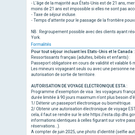
- L'âge de la majorité aux États-Unis est de 21 ans, m
moins de 21 ans est impossible si elles ne sont pas a
- Taxe de séjour incluse.
- Temps d'attente pour le passage de la frontière pouvan
NB : Regroupement possible avec des clients ayant rése
York.
Formalités
Pour tout séjour incluant les Etats-Unis et le Canada :
Ressortissants français (adultes, bébés et enfants) :
Passeport obligatoire en cours de validité et valable 6 
Les mineurs voyageant seuls ou avec une personne ne d
autorisation de sortie de territoire.
AUTORISATION DE VOYAGE ELECTRONIQUE ESTA :
Programme d'exemption de visa : les voyageurs françai
durée limitée à 90 jours maximum n'ont plus besoin d'êt
1/ Détenir un passeport électronique ou biométrique.
2/ Obtenir une autorisation électronique de voyage ES
cela, il faut se rendre sur le site https://esta.cbp.dhs.g
informations identiques à celles figurant sur votre pas
réservations...).
A compter de juin 2025, une photo d'identité (selfie a