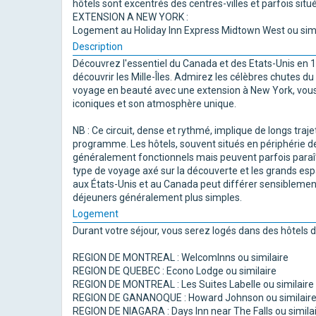
hôtels sont excentrés des centres-villes et parfois sit
EXTENSION A NEW YORK :
Logement au Holiday Inn Express Midtown West ou simi
Description
Découvrez l'essentiel du Canada et des Etats-Unis en 1
découvrir les Mille-Îles. Admirez les célèbres chutes d
voyage en beauté avec une extension à New York, vous
iconiques et son atmosphère unique.
NB : Ce circuit, dense et rythmé, implique de longs traj
programme. Les hôtels, souvent situés en périphérie des
généralement fonctionnels mais peuvent parfois paraîtr
type de voyage axé sur la découverte et les grands esp
aux États-Unis et au Canada peut différer sensiblem
déjeuners généralement plus simples.
Logement
Durant votre séjour, vous serez logés dans des hôtels d
REGION DE MONTREAL : Welcomlnns ou similaire
REGION DE QUEBEC : Econo Lodge ou similaire
REGION DE MONTREAL : Les Suites Labelle ou similaire
REGION DE GANANOQUE : Howard Johnson ou similair
REGION DE NIAGARA : Days Inn near The Falls ou simila