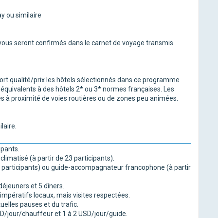
 ou similaire
s vous seront confirmés dans le carnet de voyage transmis
port qualité/prix les hôtels sélectionnés dans ce programme
équivalents à des hôtels 2* ou 3* normes françaises. Les
ués à proximité de voies routières ou de zones peu animées.
laire.
ipants.
climatisé (à partir de 23 participants).
participants) ou guide-accompagnateur francophone (à partir
déjeuners et 5 dîners.
mpératifs locaux, mais visites respectées.
elles pauses et du trafic.
SD/jour/chauffeur et 1 à 2 USD/jour/guide.