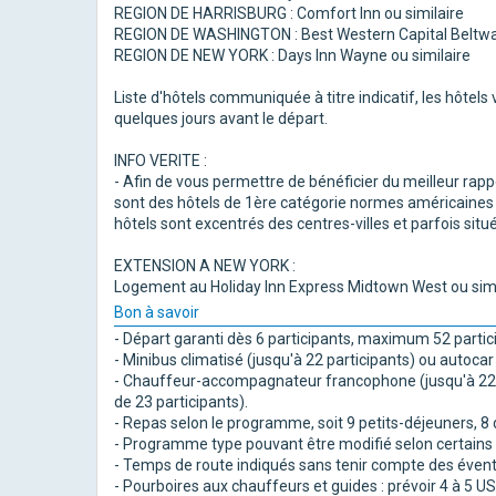
REGION DE HARRISBURG : Comfort Inn ou similaire
REGION DE WASHINGTON : Best Western Capital Beltway
REGION DE NEW YORK : Days Inn Wayne ou similaire
Liste d'hôtels communiquée à titre indicatif, les hôtel
quelques jours avant le départ.
INFO VERITE :
- Afin de vous permettre de bénéficier du meilleur rap
sont des hôtels de 1ère catégorie normes américaines 
hôtels sont excentrés des centres-villes et parfois sit
EXTENSION A NEW YORK :
Logement au Holiday Inn Express Midtown West ou simi
Bon à savoir
- Départ garanti dès 6 participants, maximum 52 partic
- Minibus climatisé (jusqu'à 22 participants) ou autocar 
- Chauffeur-accompagnateur francophone (jusqu'à 22 
de 23 participants).
- Repas selon le programme, soit 9 petits-déjeuners, 8 
- Programme type pouvant être modifié selon certains i
- Temps de route indiqués sans tenir compte des éventu
- Pourboires aux chauffeurs et guides : prévoir 4 à 5 U