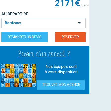
2171€
/ pers
AU DÉPART DE
Bordeaux
DEMANDER UN DEVIS
RÉSERVER
Nos équipes sont
à votre disposition
TROUVER MON AGENCE