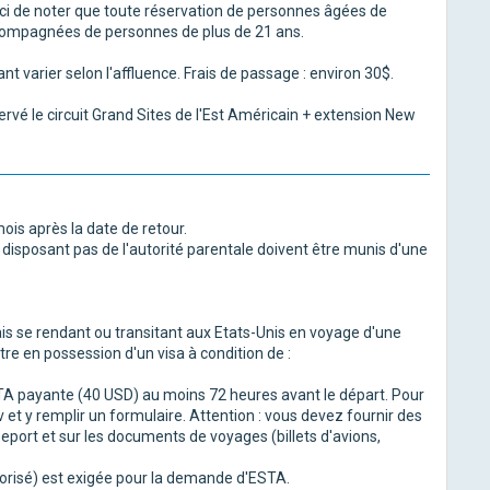
erci de noter que toute réservation de personnes âgées de
ccompagnées de personnes de plus de 21 ans.
t varier selon l'affluence. Frais de passage : environ 30$.
rvé le circuit Grand Sites de l'Est Américain + extension New
mois après la date de retour.
isposant pas de l'autorité parentale doivent être munis d'une
s se rendant ou transitant aux Etats-Unis en voyage d'une
re en possession d'un visa à condition de :
TA payante (40 USD) au moins 72 heures avant le départ. Pour
ov et y remplir un formulaire. Attention : vous devez fournir des
seport et sur les documents de voyages (billets d'avions,
utorisé) est exigée pour la demande d'ESTA.