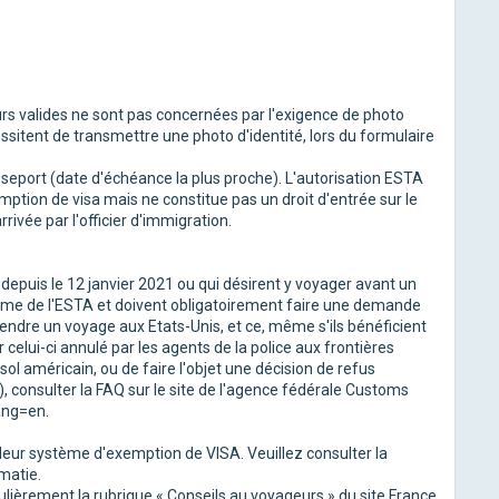
ours valides ne sont pas concernées par l'exigence de photo
sitent de transmettre une photo d'identité, lors du formulaire
asseport (date d'échéance la plus proche). L'autorisation ESTA
ion de visa mais ne constitue pas un droit d'entrée sur le
rrivée par l'officier d'immigration.
epuis le 12 janvier 2021 ou qui désirent y voyager avant un
gime de l'ESTA et doivent obligatoirement faire une demande
endre un voyage aux Etats-Unis, et ce, même s'ils bénéficient
lui-ci annulé par les agents de la police aux frontières
sol américain, ou de faire l'objet une décision de refus
 consulter la FAQ sur le site de l'agence fédérale Customs
ang=en.
leur système d'exemption de VISA. Veuillez consulter la
matie.
èrement la rubrique « Conseils au voyageurs » du site France