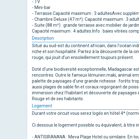
- TV
- Mini-bar
- Terrasse.Capacité maximum : 3 adultesAvec supplém
- Chambre Deluxe (47 m²). Capacité maximum : 3 adulte
- Suite (88 m²) : grande terrasse avec mobilier de jardin
Capacité maximum : 4 adultes.Info : baies vitrées com
Description
Situé au sud-est du continent africain, dans l'océan i
riche et son hospitalité. Partez à la découverte de la 
rouge, qui jouit d'un ensoleillement toujours présent.
Doté d'une biodiversité exceptionnelle, Madagascar es
rencontres. Outre le fameux lémurien maki, animal e
palette de paysages d'une grande richesse : forêts tr
aussi plages de sable fin et coraux regorgeant de poiss
immersion chez l'habitant et découverte de paysages 
Rouge et de ses habitants.
Logement
Durant votre circuit vous serez logés en hôtel 4* (norm
Ci dessous le logement possible ou équivalent, à titre i
- ANTISIRANANA : Meva Plage Hotel ou similaire. En tou