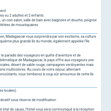
ent :
s ou 2 adultes et 2 enfants.
, un coin salon, salle de bain avec baignoire et douche, peignoir.
plétées de moustiquaires
ndien, Madagascar vous surprendra par son exotisme, sa culture
cinquième plus grande île du monde, également appelée l'île
t le paradis des voyageurs en quête d'aventure et de
mblématique de Madagascar, le pays offre aux voyageurs une
opicales, désert de sable rouge, campagnes verdoyantes mais
ons multicolores. Au cours de votre séjour, alternant
envoûtants, vous tomberez à coup sûr amoureux de cette île
es locales).
ndicatif sous réserve de modification :
t état de cause, l'hôtel vous sera communiqué à la réception