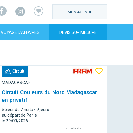
Facebook
Instagram
MON AGENCE
VOYAGE D’AFFAIRES
DEVIS SUR MESURE
Circuit
MADAGASCAR
Circuit Couleurs du Nord Madagascar
en privatif
Séjour de 7 nuits / 9 jours
au départ de
Paris
le
29/09/2026
à partir de