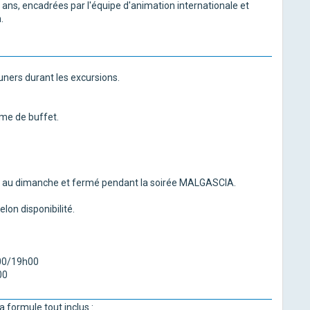
 ans, encadrées par l'équipe d'animation internationale et
.
euners durant les excursions.
orme de buffet.
undi au dimanche et fermé pendant la soirée MALGASCIA.
lon disponibilité.
h00/19h00
00
formule tout inclus :