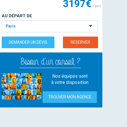
3197€
/ pers
AU DÉPART DE
Paris
DEMANDER UN DEVIS
RÉSERVER
Nos équipes sont
à votre disposition
TROUVER MON AGENCE