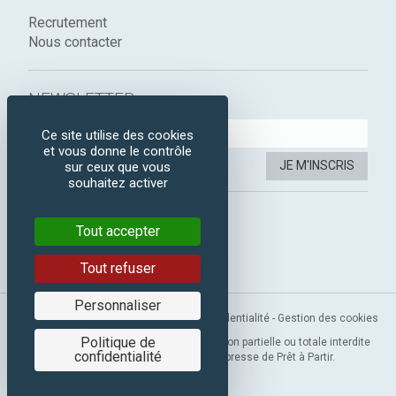
Recrutement
Nous contacter
NEWSLETTER :
Ce site utilise des cookies
et vous donne le contrôle
JE M'INSCRIS
sur ceux que vous
souhaitez activer
SUIVEZ-NOUS :
Tout accepter
Instagram
Facebook
Tout refuser
Personnaliser
Mentions légales
-
CGV
-
Politique de confidentialité
-
Gestion des cookies
Politique de
Copyright 2019 © Prêt à Partir. Reproduction partielle ou totale interdite
confidentialité
sans l’autorisation préalable et expresse de Prêt à Partir.