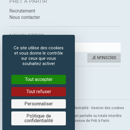
PRÊT À PARTIR
Recrutement
Nous contacter
NEWSLETTER :
Ce site utilise des cookies
et vous donne le contrôle
JE M'INSCRIS
sur ceux que vous
souhaitez activer
SUIVEZ-NOUS :
Tout accepter
Instagram
Facebook
Tout refuser
Personnaliser
Mentions légales
-
CGV
-
Politique de confidentialité
-
Gestion des cookies
Politique de
Copyright 2019 © Prêt à Partir. Reproduction partielle ou totale interdite
confidentialité
sans l’autorisation préalable et expresse de Prêt à Partir.