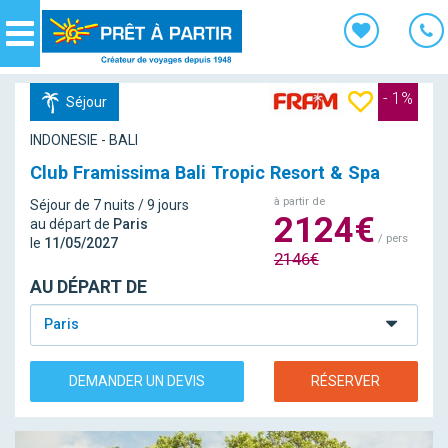
Panneau de gestion des cookies
Navigation
- 1%
Séjour
INDONESIE - BALI
Club Framissima Bali Tropic Resort & Spa
à partir de
Séjour de 7 nuits / 9 jours
2124€
au départ de
Paris
/ pers
le
11/05/2027
2146€
AU DÉPART DE
Paris
DEMANDER UN DEVIS
RÉSERVER