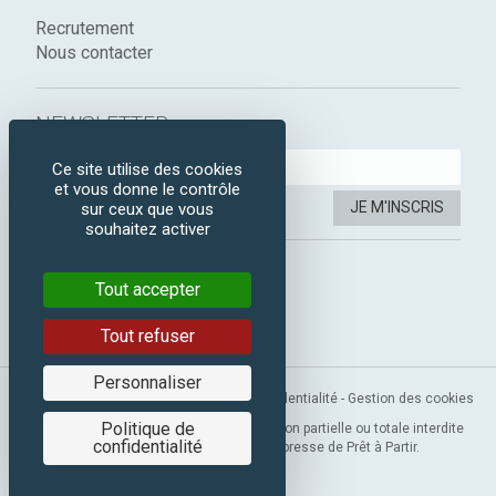
Recrutement
Nous contacter
NEWSLETTER :
Ce site utilise des cookies
et vous donne le contrôle
JE M'INSCRIS
sur ceux que vous
souhaitez activer
SUIVEZ-NOUS :
Tout accepter
Instagram
Facebook
Tout refuser
Personnaliser
Mentions légales
-
CGV
-
Politique de confidentialité
-
Gestion des cookies
Politique de
Copyright 2019 © Prêt à Partir. Reproduction partielle ou totale interdite
confidentialité
sans l’autorisation préalable et expresse de Prêt à Partir.