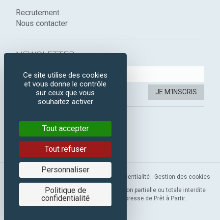
Recrutement
Nous contacter
NEWSLETTER :
Ce site utilise des cookies
et vous donne le contrôle
JE M'INSCRIS
sur ceux que vous
souhaitez activer
SUIVEZ-NOUS :
Tout accepter
Instagram
Facebook
Tout refuser
Personnaliser
Mentions légales
-
CGV
-
Politique de confidentialité
-
Gestion des cookies
Politique de
Copyright 2019 © Prêt à Partir. Reproduction partielle ou totale interdite
confidentialité
sans l’autorisation préalable et expresse de Prêt à Partir.