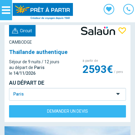
Panneau de gestion des cookies
Navigation
Circuit
CAMBODGE
Thaïlande authentique
à partir de
Séjour de 9 nuits / 12 jours
2593€
au départ de
Paris
/ pers
le
14/11/2026
AU DÉPART DE
Paris
DEMANDER UN DEVIS