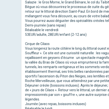
Salazie : le Gros Morne, le Grand Bénare, le col du Taïb
Bègue où vous découvrirez le processus de cuite du géra
retour sur le littoral direction Saint-Paul. En bord de m
mélangent vous fera découvrir, au cours de votre balade, l
Vous pourrez aussi déguster des spécialités créoles te
Demi-journée (sans repas)
Réalisable le vendredi
53EUR/adulte, 28EUR/enfant (2-12 ans)
Cirque de Cilaos
Vous longerez la route côtière le long du littoral ouest 
Souffleur ». Ce site est une curiosité naturelle : les v
rejaillissent en geysers d'écume : un spectacle magnif
la vallée du Bras de Cilaos où vous emprunterez la fameu
tunnels, les remparts vertigineux et les sommets verd
établissement thermal, ses très belles randonnées par
sportifs l'ascension du Piton des Neiges, ses lentilles et
Roche Merveilleuse, que vous atteindrez par une petite r
Déjeuner créole (boissons incluses). Après le déjeuner
de « jours de Cilaos ». Retour vers le littoral, un derni
impressionnés par son « gouffre », une autre surprise 
légendes.
Journée (avec repas, boissons incluses)
Réalisable le lundi