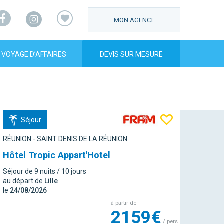
Facebook
Instagram
MON AGENCE
VOYAGE D’AFFAIRES
DEVIS SUR MESURE
Séjour
RÉUNION - SAINT DENIS DE LA RÉUNION
Hôtel Tropic Appart'Hotel
Séjour de 9 nuits / 10 jours
au départ de
Lille
le
24/08/2026
à partir de
2159€
/ pers