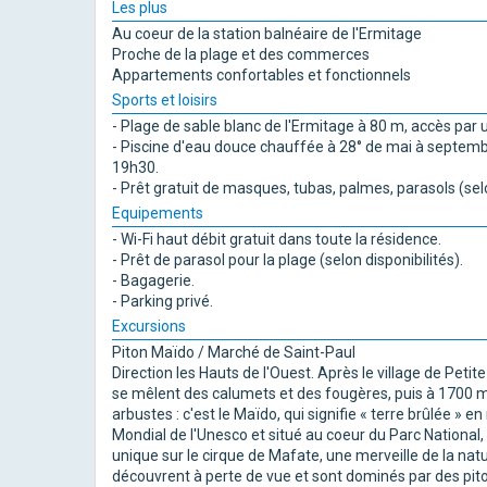
Les plus
Au coeur de la station balnéaire de l'Ermitage
Proche de la plage et des commerces
Appartements confortables et fonctionnels
Sports et loisirs
- Plage de sable blanc de l'Ermitage à 80 m, accès pa
- Piscine d'eau douce chauffée à 28° de mai à septemb
19h30.
- Prêt gratuit de masques, tubas, palmes, parasols (selo
Equipements
- Wi-Fi haut débit gratuit dans toute la résidence.
- Prêt de parasol pour la plage (selon disponibilités).
- Bagagerie.
- Parking privé.
Excursions
Piton Maïdo / Marché de Saint-Paul
Direction les Hauts de l'Ouest. Après le village de Pet
se mêlent des calumets et des fougères, puis à 1700 m d
arbustes : c'est le Maïdo, qui signifie « terre brûlée » 
Mondial de l'Unesco et situé au coeur du Parc National,
unique sur le cirque de Mafate, une merveille de la natu
découvrent à perte de vue et sont dominés par des piton