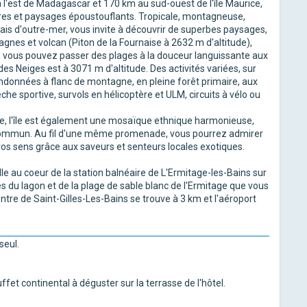
à l'est de Madagascar et 170 km au sud-ouest de l'île Maurice,
tures et paysages époustouflants. Tropicale, montagneuse,
ais d'outre-mer, vous invite à découvrir de superbes paysages,
agnes et volcan (Piton de la Fournaise à 2632 m d'altitude),
ps vous pouvez passer des plages à la douceur languissante aux
es Neiges est à 3071 m d'altitude. Des activités variées, sur
andonnées à flanc de montagne, en pleine forêt primaire, aux
e sportive, survols en hélicoptère et ULM, circuits à vélo ou
que, l'île est également une mosaïque ethnique harmonieuse,
u commun. Au fil d'une même promenade, vous pourrez admirer
os sens grâce aux saveurs et senteurs locales exotiques.
le au coeur de la station balnéaire de L'Ermitage-les-Bains sur
tres du lagon et de la plage de sable blanc de l'Ermitage que vous
ntre de Saint-Gilles-Les-Bains se trouve à 3 km et l'aéroport
seul.
fet continental à déguster sur la terrasse de l'hôtel.
.