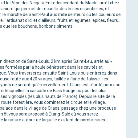
it et le Piton des Neiges/ En redescendant du Maïdo, arrêt chez
nium qui permet de recueillir des huiles essentielles, et
er, le marché de Saint-Paul aux mille senteurs où les couleurs se
'artisanat d'ici et d'ailleurs, fruits et légumes, épices, fleurs...
ls que les bouchons, bonbons piments...
en direction de Saint-Louis. 2 km après Saint-Leu, arrêt au «
agues formées par la houle pénètrent dans les cavités et
ique. Vous traverserez ensuite Saint-Louis puis entrerez dans
se route aux 420 virages, taillée à flanc de falaise : les
oyants ne seront qu'émerveillement. Cilaos est réputé pour son
mi lesquelles la cascade de Bras Rouge ou pour les plus
 ses vignobles (les plus hauts de France). Depuis le site de la
oute forestière, vous dominerez le cirque et le village.
, balade dans le village de Cilaos, passage chez une brodeuse
er arrêt vous sera proposé à Étang-Salé où vous serez
de la nature autour de laquelle existent de nombreuses