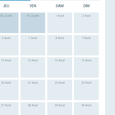
JEU
VEN
SAM
DIM
30 Juillet
31 Juillet
1 Août
2 Août
6 Août
7 Août
8 Août
9 Août
13 Août
14 Août
15 Août
16 Août
20 Août
21 Août
22 Août
23 Août
27 Août
28 Août
29 Août
30 Août