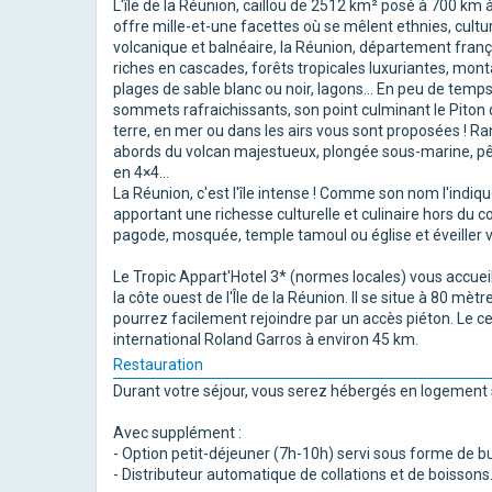
L'île de la Réunion, caillou de 2512 km² posé à 700 km 
offre mille-et-une facettes où se mêlent ethnies, cul
volcanique et balnéaire, la Réunion, département franç
riches en cascades, forêts tropicales luxuriantes, mont
plages de sable blanc ou noir, lagons... En peu de tem
sommets rafraichissants, son point culminant le Piton d
terre, en mer ou dans les airs vous sont proposées ! R
abords du volcan majestueux, plongée sous-marine, pêch
en 4×4...
La Réunion, c'est l'île intense ! Comme son nom l'indi
apportant une richesse culturelle et culinaire hors d
pagode, mosquée, temple tamoul ou église et éveiller v
Le Tropic Appart'Hotel 3* (normes locales) vous accueil
la côte ouest de l'Île de la Réunion. Il se situe à 80 mè
pourrez facilement rejoindre par un accès piéton. Le ce
international Roland Garros à environ 45 km.
Restauration
Durant votre séjour, vous serez hébergés en logement 
Avec supplément :
- Option petit-déjeuner (7h-10h) servi sous forme de buf
- Distributeur automatique de collations et de boissons