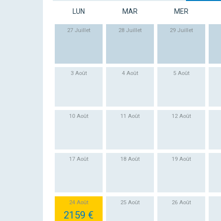
LUN
MAR
MER
27 Juillet
28 Juillet
29 Juillet
3 Août
4 Août
5 Août
10 Août
11 Août
12 Août
17 Août
18 Août
19 Août
24 Août
25 Août
26 Août
2159 €