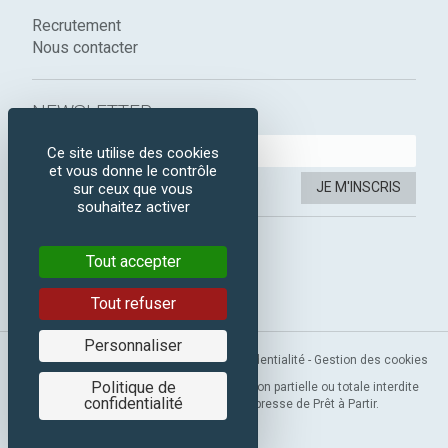
Recrutement
Nous contacter
NEWSLETTER :
Ce site utilise des cookies
et vous donne le contrôle
JE M'INSCRIS
sur ceux que vous
souhaitez activer
SUIVEZ-NOUS :
Tout accepter
Instagram
Facebook
Tout refuser
Personnaliser
Mentions légales
-
CGV
-
Politique de confidentialité
-
Gestion des cookies
Politique de
Copyright 2019 © Prêt à Partir. Reproduction partielle ou totale interdite
confidentialité
sans l’autorisation préalable et expresse de Prêt à Partir.