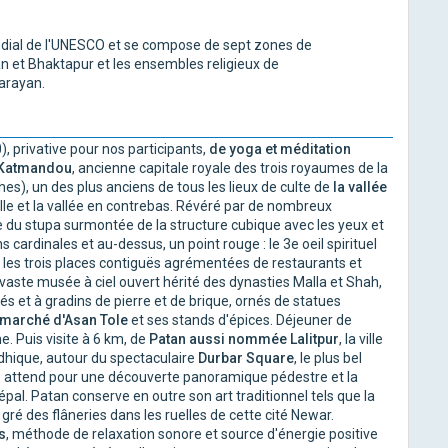
ndial de l'UNESCO et se compose de sept zones de
 et Bhaktapur et les ensembles religieux de
 Narayan.
), privative pour nos participants,
de yoga et méditation
Katmandou
, ancienne capitale royale des trois royaumes de la
s), un des plus anciens de tous les lieux de culte de
la vallée
lle et la vallée en contrebas. Révéré par de nombreux
e du stupa surmontée de la structure cubique avec les yeux et
 cardinales et au-dessus, un point rouge : le 3e oeil spirituel
 les trois places contiguës agrémentées de restaurants et
aste musée à ciel ouvert hérité des dynasties Malla et Shah,
s et à gradins de pierre et de brique, ornés de statues
marché d'Asan Tole
et ses stands d'épices. Déjeuner de
ne. Puis visite à 6 km, de
Patan
aussi nommée Lalitpur
, la ville
dhique, autour du spectaculaire
Durbar Square
, le plus bel
s attend pour une découverte panoramique pédestre et la
pal. Patan conserve en outre son art traditionnel tels que la
 gré des flâneries dans les ruelles de cette cité Newar.
s
, méthode de relaxation sonore et source d'énergie positive