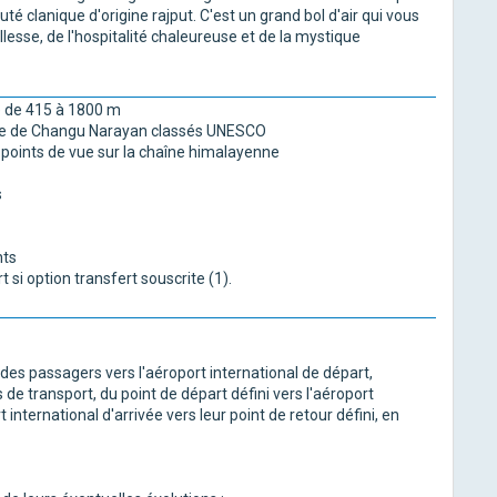
té clanique d'origine rajput. C'est un grand bol d'air qui vous
esse, de l'hospitalité chaleureuse et de la mystique
le de 415 à 1800 m
mple de Changu Narayan classés UNESCO
x points de vue sur la chaîne himalayenne
s
nts
 si option transfert souscrite (1).
es passagers vers l'aéroport international de départ,
 de transport, du point de départ défini vers l'aéroport
t international d'arrivée vers leur point de retour défini, en