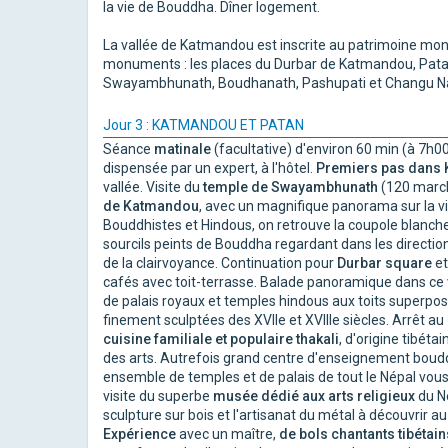
la vie de Bouddha. Dîner logement.
La vallée de Katmandou est inscrite au patrimoine mo
monuments : les places du Durbar de Katmandou, Patan
Swayambhunath, Boudhanath, Pashupati et Changu
Jour 3 : KATMANDOU ET PATAN
Séance
matinale
(facultative) d'environ 60 min (à 7h00
dispensée par un expert, à l'hôtel.
Premiers pas dans
vallée. Visite du
temple de Swayambhunath
(120 marche
de Katmandou
, avec un magnifique panorama sur la vi
Bouddhistes et Hindous, on retrouve la coupole blanch
sourcils peints de Bouddha regardant dans les directions
de la clairvoyance. Continuation pour
Durbar square
et
cafés avec toit-terrasse. Balade panoramique dans ce v
de palais royaux et temples hindous aux toits superposé
finement sculptées des XVIIe et XVIIIe siècles. Arrêt au
cuisine familiale et populaire thakali
, d'origine tibétai
des arts. Autrefois grand centre d'enseignement boud
ensemble de temples et de palais de tout le Népal vou
visite du superbe
musée dédié aux arts religieux
du Né
sculpture sur bois et l'artisanat du métal à découvrir au
Expérience
avec un maître,
de
bols chantants tibétain