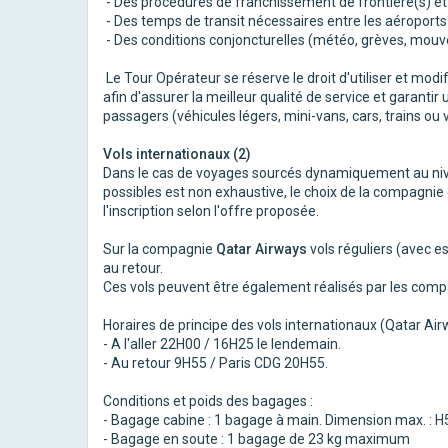
- Des procédures de franchissement de frontière(s) et 
- Des temps de transit nécessaires entre les aéroports 
- Des conditions conjoncturelles (météo, grèves, mouve
Le Tour Opérateur se réserve le droit d'utiliser et m
afin d'assurer la meilleur qualité de service et garant
passagers (véhicules légers, mini-vans, cars, trains ou v
Vols internationaux (2)
Dans le cas de voyages sourcés dynamiquement au nivea
possibles est non exhaustive, le choix de la compagnie
l'inscription selon l'offre proposée.
Sur la compagnie
Qatar Airways
vols réguliers (avec e
au retour.
Ces vols peuvent être également réalisés par les compagn
Horaires de principe des vols internationaux (Qatar Air
- A l'aller 22H00 / 16H25 le lendemain.
- Au retour 9H55 / Paris CDG 20H55.
Conditions et poids des bagages :
- Bagage cabine : 1 bagage à main. Dimension max.
- Bagage en soute : 1 bagage de 23 kg maximum