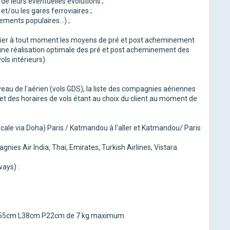
de leurs éventuelles évolutions ;
et/ou les gares ferroviaires ;
ments populaires...) ;
odifier à tout moment les moyens de pré et post acheminement
ir une réalisation optimale des pré et post acheminement des
ols intérieurs).
u de l'aérien (vols GDS), la liste des compagnies aériennes
 et des horaires de vols étant au choix du client au moment de
scale via Doha) Paris / Katmandou à l'aller et Katmandou/ Paris
ies Air India, Thai, Emirates, Turkish Airlines, Vistara.
ways) :
 : H55cm L38cm P22cm de 7 kg maximum