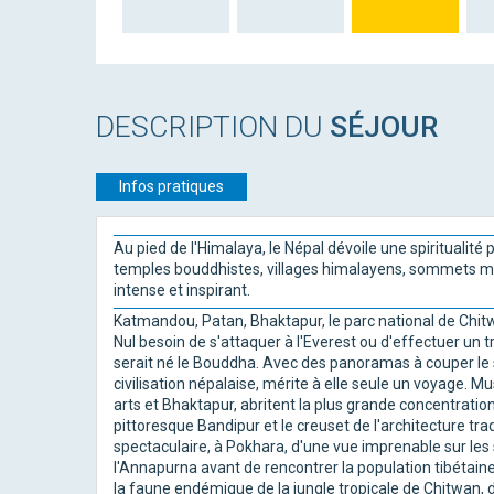
DESCRIPTION DU
SÉJOUR
Infos pratiques
Au pied de l'Himalaya, le Népal dévoile une spiritualit
temples bouddhistes, villages himalayens, sommets m
intense et inspirant.
Katmandou, Patan, Bhaktapur, le parc national de Chitw
Nul besoin de s'attaquer à l'Everest ou d'effectuer un 
serait né le Bouddha. Avec des panoramas à couper le s
civilisation népalaise, mérite à elle seule un voyage. Mus
arts et Bhaktapur, abritent la plus grande concentrati
pittoresque Bandipur et le creuset de l'architecture tra
spectaculaire, à Pokhara, d'une vue imprenable sur le
l'Annapurna avant de rencontrer la population tibétaine
la faune endémique de la jungle tropicale de Chitwan, d