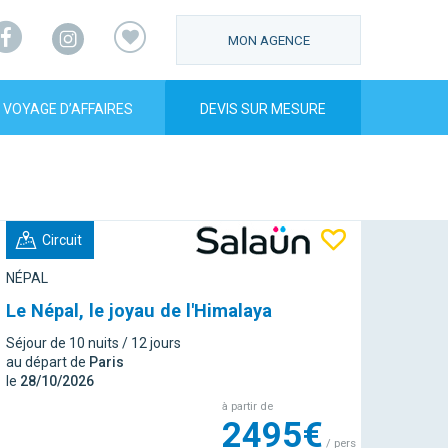
Facebook
Instagram
MON AGENCE
VOYAGE D’AFFAIRES
DEVIS SUR MESURE
Circuit
NÉPAL
Le Népal, le joyau de l'Himalaya
Séjour de 10 nuits / 12 jours
au départ de
Paris
le
28/10/2026
à partir de
2495€
/ pers