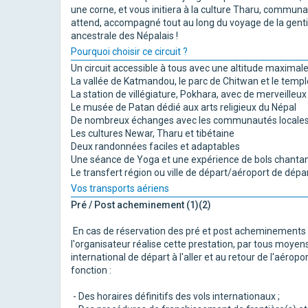
une corne, et vous initiera à la culture Tharu, communau
attend, accompagné tout au long du voyage de la gentill
ancestrale des Népalais !
Pourquoi choisir ce circuit ?
Un circuit accessible à tous avec une altitude maxima
La vallée de Katmandou, le parc de Chitwan et le te
La station de villégiature, Pokhara, avec de merveilleu
Le musée de Patan dédié aux arts religieux du Népal
De nombreux échanges avec les communautés locale
Les cultures Newar, Tharu et tibétaine
Deux randonnées faciles et adaptables
Une séance de Yoga et une expérience de bols chanta
Le transfert région ou ville de départ/aéroport de départ
Vos transports aériens
Pré / Post acheminement (1)(2)
En cas de réservation des pré et post acheminements d
l'organisateur réalise cette prestation, par tous moyens
international de départ à l'aller et au retour de l'aéropor
fonction :
- Des horaires définitifs des vols internationaux ;