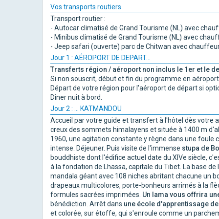
Vos transports routiers
Transport routier :
- Autocar climatisé de Grand Tourisme (NL) avec chauff
- Minibus climatisé de Grand Tourisme (NL) avec chauff
- Jeep safari (ouverte) parc de Chitwan avec chauffeur l
Jour 1 : AÉROPORT DE DEPART...
Transferts région / aéroport non inclus le 1er et le
Si non souscrit, début et fin du programme en aéroport
Départ de votre région pour l'aéroport de départ si opti
Dîner nuit à bord.
Jour 2 : ... KATMANDOU
Accueil par votre guide et transfert à l'hôtel dès votre a
creux des sommets himalayens et située à 1400 m d'alt
1960, une agitation constante y règne dans une foule co
intense. Déjeuner. Puis visite de l'immense
stupa de B
bouddhiste dont l'édifice actuel date du XIVe siècle, c'e
à la fondation de Lhassa, capitale du Tibet. La base d
mandala géant avec 108 niches abritant chacune un bo
drapeaux multicolores, porte-bonheurs arrimés à la flèc
formules sacrées imprimées.
Un lama vous offrira un
bénédiction. Arrêt dans
une école d'apprentissage de
et colorée, sur étoffe, qui s'enroule comme un parchemi