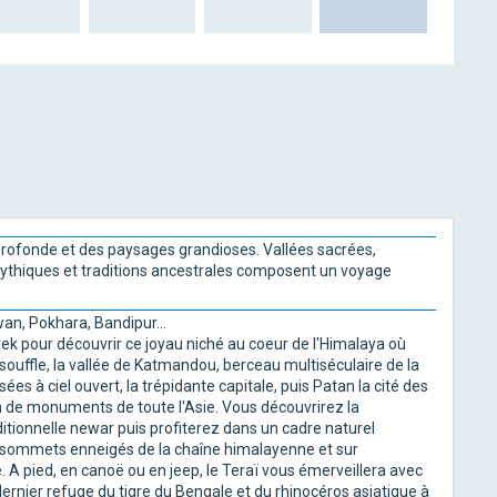
é profonde et des paysages grandioses. Vallées sacrées,
ythiques et traditions ancestrales composent un voyage
an, Pokhara, Bandipur...
trek pour découvrir ce joyau niché au coeur de l'Himalaya où
ouffle, la vallée de Katmandou, berceau multiséculaire de la
ées à ciel ouvert, la trépidante capitale, puis Patan la cité des
on de monuments de toute l'Asie. Vous découvrirez la
ditionnelle newar puis profiterez dans un cadre naturel
s sommets enneigés de la chaîne himalayenne et sur
. A pied, en canoë ou en jeep, le Teraï vous émerveillera avec
ernier refuge du tigre du Bengale et du rhinocéros asiatique à