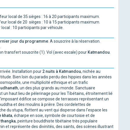
eur local de 35 sièges : 16 à 20 participants maximum.
eur local de 20 sièges : 10 à 15 participants maximum.
ocal : 10 participants par véhicule.
 dernier jour du programme
. A souscrire à la réservation.
.
on transfert souscrite (1). Vol (avec escale) pour
Katmandou
.
rrivée. Installation pour
2 nuits à Katmandou
, nichée au
itude. Bien loin du paradis perdu des hippies dans les années
smopolite, une multiplicité ethnique et un trafic
oudhanath
, un des plus grands au monde. Sanctuaire
st un haut lieu de pèlerinage pour les Tibétains, étroitement lié
e l'imposant édifice se compose de terrasses représentant un
uddha et des moulins à prière. Des cordelettes de
he du stupa, flottent au vent qui disperse dans l'espace les
e khata
, écharpe en soie, symbole de courtoisie et de
 thangka
, peinture bouddhiste tibétaine très populaire
n et représente des divinités, des saints, des scènes illustrant