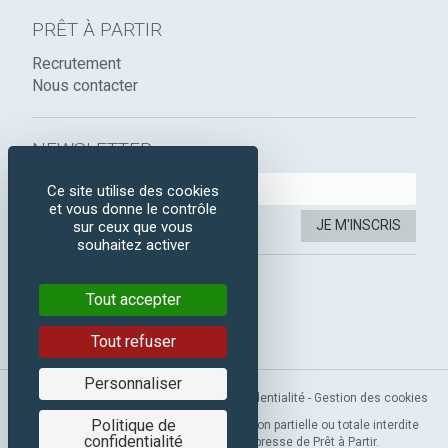
PRÊT À PARTIR
Recrutement
Nous contacter
NEWSLETTER :
Ce site utilise des cookies
et vous donne le contrôle
JE M'INSCRIS
sur ceux que vous
souhaitez activer
SUIVEZ-NOUS :
Tout accepter
Instagram
Facebook
Tout refuser
Personnaliser
Mentions légales
-
CGV
-
Politique de confidentialité
-
Gestion des cookies
Politique de
Copyright 2019 © Prêt à Partir. Reproduction partielle ou totale interdite
confidentialité
sans l’autorisation préalable et expresse de Prêt à Partir.