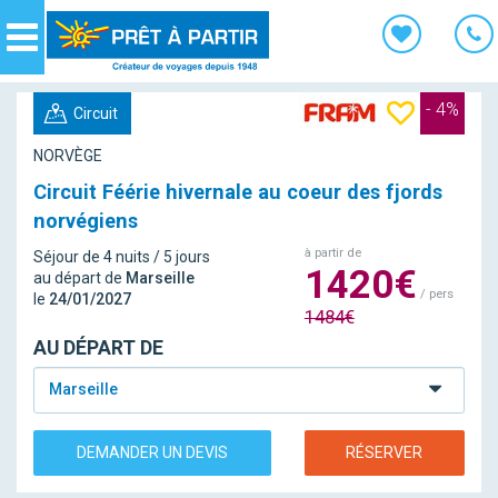
Panneau de gestion des cookies
Navigation
- 4%
Circuit
NORVÈGE
Circuit Féérie hivernale au coeur des fjords
norvégiens
à partir de
Séjour de 4 nuits / 5 jours
1420€
au départ de
Marseille
/ pers
le
24/01/2027
1484€
AU DÉPART DE
Marseille
DEMANDER UN DEVIS
RÉSERVER