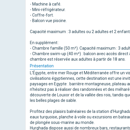
- Machine à café.
- Mini-réfrigérateur.
- Coffre-fort.
- Balcon vue piscine.
Capacité maximum : 3 adultes ou 2 adultes et 2 enfants 
En supplément :
- Chambre famille (50 m²). Capacité maximum : 3 adult
- Chambre swim-up (40 m²) : balcon avec accès direct à
chambre est réservée aux adultes à partir de 18 ans.
Présentation
L'Égypte, entre mer Rouge et Méditerranée offre un vi
civilisations égyptiennes, cette destination est une inv
paysages en Egypte : barrière montagneuse, plateau arid
n'hésitez pas à réaliser des randonnées et des méharée
découverte de Louxor et de la vallée des rois, tandis q
les belles plages de sable.
Profitez des plaisirs balnéaires de la station d'Hurgha
eaux turquoise, planche à voile ou excursions en bateau
de plongée sous-marine au monde.
Hurghada dispose aussi de nombreux bars, restaurants