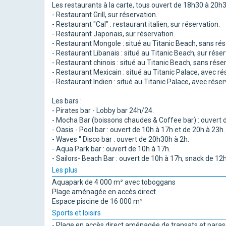
Les restaurants à la carte, tous ouvert de 18h30 à 20h3
- Restaurant Grill, sur réservation.
- Restaurant "Cal" : restaurant italien, sur réservation.
- Restaurant Japonais, sur réservation.
- Restaurant Mongole : situé au Titanic Beach, sans rés
- Restaurant Libanais : situé au Titanic Beach, sur rése
- Restaurant chinois : situé au Titanic Beach, sans rése
- Restaurant Mexicain : situé au Titanic Palace, avec ré
- Restaurant Indien : situé au Titanic Palace, avec réser
Les bars :
- Pirates bar - Lobby bar 24h/24.
- Mocha Bar (boissons chaudes & Coffee bar) : ouvert d
- Oasis - Pool bar : ouvert de 10h à 17h et de 20h à 23h.
- Waves '' Disco bar : ouvert de 20h30h à 2h.
- Aqua Park bar : ouvert de 10h à 17h.
- Sailors- Beach Bar : ouvert de 10h à 17h, snack de 12h
Les plus
Aquapark de 4 000 m² avec toboggans
Plage aménagée en accès direct
Espace piscine de 16 000 m²
Sports et loisirs
- Plage en accès direct aménagée de transats et paras