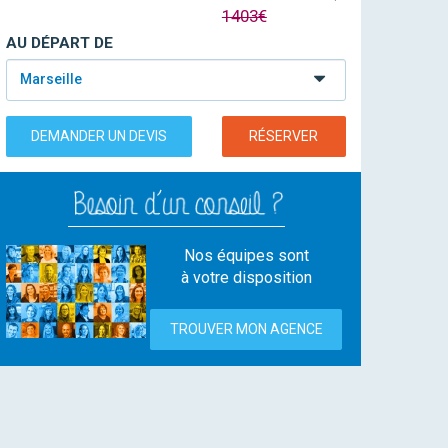
1403€
AU DÉPART DE
Marseille
DEMANDER UN DEVIS
RÉSERVER
Nos équipes sont
à votre disposition
TROUVER MON AGENCE