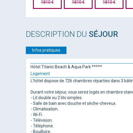
1810 €
1810 €
1810 €
DESCRIPTION DU
SÉJOUR
Infos pratiques
Hôtel Titanic Beach & Aqua Park *****
Logement
L'hôtel dispose de 726 chambres réparties dans 3 bâti
Durant votre séjour, vous serez logés en chambre stand
- Lit double ou 2 lits simples
- Salle de bain avec douche et sèche-cheveux.
- Climatisation.
- Wi-Fi.
- Télévision.
- Téléphone.
- Bouilloire.