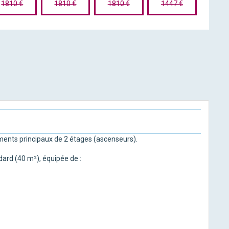
1810 €
1810 €
1810 €
1447 €
ments principaux de 2 étages (ascenseurs).
ard (40 m²), équipée de :