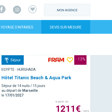
Facebook
Instagram
MON AGENCE
VOYAGE D’AFFAIRES
DEVIS SUR MESURE
- 13%
Séjour
EGYPTE - HURGHADA
Hôtel Titanic Beach & Aqua Park
Séjour de 14 nuits / 15 jours
au départ de
Marseille
le
17/01/2027
à partir de
1211€
/ pers