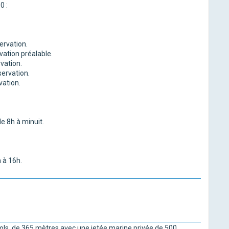
0 :
ervation.
rvation préalable.
rvation.
servation.
vation.
e 8h à minuit.
 à 16h.
ols, de 365 mètres avec une jetée marine privée de 500