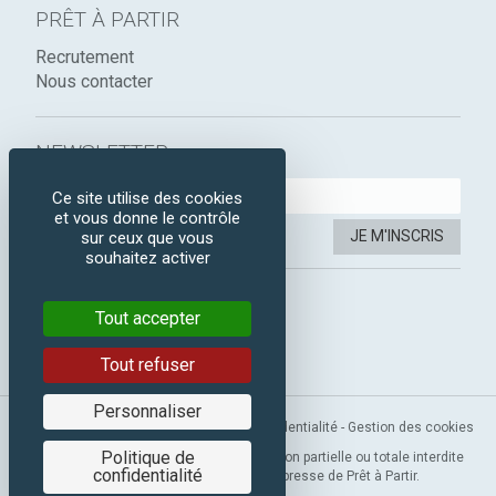
PRÊT À PARTIR
Recrutement
Nous contacter
NEWSLETTER :
Ce site utilise des cookies
et vous donne le contrôle
JE M'INSCRIS
sur ceux que vous
souhaitez activer
SUIVEZ-NOUS :
Tout accepter
Instagram
Facebook
Tout refuser
Personnaliser
Mentions légales
-
CGV
-
Politique de confidentialité
-
Gestion des cookies
Politique de
Copyright 2019 © Prêt à Partir. Reproduction partielle ou totale interdite
confidentialité
sans l’autorisation préalable et expresse de Prêt à Partir.