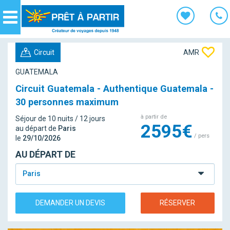
Panneau de gestion des cookies
Navigation
Circuit
AMR
GUATEMALA
Circuit Guatemala - Authentique Guatemala -
30 personnes maximum
à partir de
Séjour de 10 nuits / 12 jours
2595€
au départ de
Paris
/ pers
le
29/10/2026
AU DÉPART DE
Paris
DEMANDER UN DEVIS
RÉSERVER