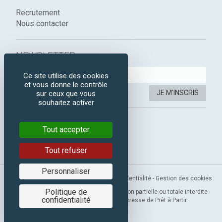
Recrutement
Nous contacter
NEWSLETTER :
Ce site utilise des cookies
et vous donne le contrôle
JE M'INSCRIS
sur ceux que vous
souhaitez activer
SUIVEZ-NOUS :
Tout accepter
Instagram
Facebook
Tout refuser
Personnaliser
Mentions légales
-
CGV
-
Politique de confidentialité
-
Gestion des cookies
Politique de
Copyright 2019 © Prêt à Partir. Reproduction partielle ou totale interdite
confidentialité
sans l’autorisation préalable et expresse de Prêt à Partir.