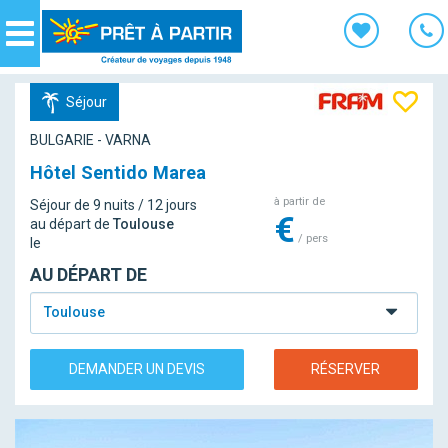
Panneau de gestion des cookies
Navigation
Séjour
BULGARIE - VARNA
Hôtel Sentido Marea
à partir de
Séjour de 9 nuits / 12 jours
€
au départ de
Toulouse
/ pers
le
AU DÉPART DE
Toulouse
DEMANDER UN DEVIS
RÉSERVER