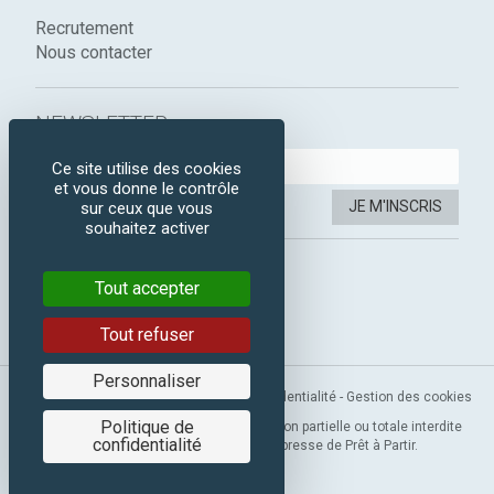
Recrutement
Nous contacter
NEWSLETTER :
Ce site utilise des cookies
et vous donne le contrôle
JE M'INSCRIS
sur ceux que vous
souhaitez activer
SUIVEZ-NOUS :
Tout accepter
Instagram
Facebook
Tout refuser
Personnaliser
Mentions légales
-
CGV
-
Politique de confidentialité
-
Gestion des cookies
Politique de
Copyright 2019 © Prêt à Partir. Reproduction partielle ou totale interdite
confidentialité
sans l’autorisation préalable et expresse de Prêt à Partir.