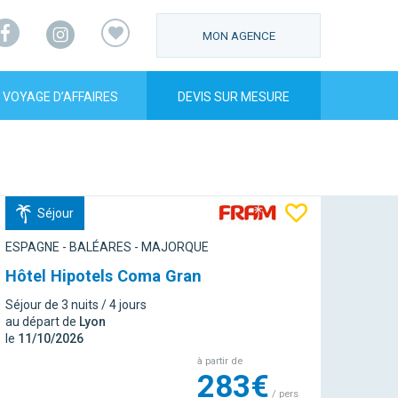
Facebook
Instagram
MON AGENCE
VOYAGE D’AFFAIRES
DEVIS SUR MESURE
Séjour
ESPAGNE - BALÉARES - MAJORQUE
Hôtel Hipotels Coma Gran
Séjour de 3 nuits / 4 jours
au départ de
Lyon
le
11/10/2026
à partir de
283€
/ pers