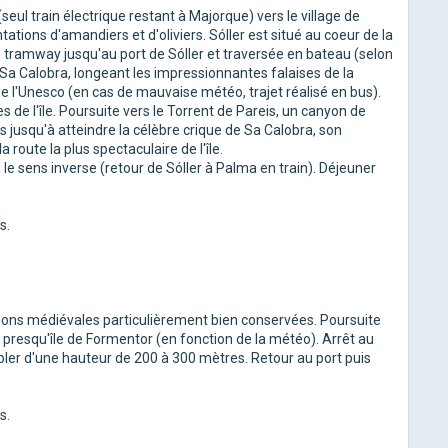
seul train électrique restant à Majorque) vers le village de
tions d'amandiers et d'oliviers. Sóller est situé au coeur de la
tramway jusqu'au port de Sóller et traversée en bateau (selon
Sa Calobra, longeant les impressionnantes falaises de la
 l'Unesco (en cas de mauvaise météo, trajet réalisé en bus).
s de l'île. Poursuite vers le Torrent de Pareis, un canyon de
s jusqu'à atteindre la célèbre crique de Sa Calobra, son
 route la plus spectaculaire de l'île.
e sens inverse (retour de Sóller à Palma en train). Déjeuner
s.
ations médiévales particulièrement bien conservées. Poursuite
a presqu'île de Formentor (en fonction de la météo). Arrêt au
pler d'une hauteur de 200 à 300 mètres. Retour au port puis
s.