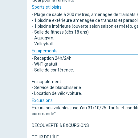
Idéal pour la farniente
Sports et loisirs
- Plage de sable à 200 mètres, aménagée de transats e
- 1 piscine extérieure aménagée de transats et parasols
- 1 piscine intérieure (ouverte selon saison et météo,
- Salle de fitness (dès 18 ans).
- Aquagym.
- Volleyball.
Equipements
- Reception 24h/24h.
- Wi-Fi gratuit
- Salle de conférence.
En supplément :
- Service de blanchisserie
- Location de vélo/voiture.
Excursions
Excursions valables jusqu'au 31/10/25. Tarifs et condit
commande".
DECOUVERTE & EXCURSIONS
TOUR DE L'ÎLE